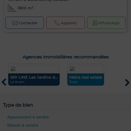
1800 m²
Contacter
Appelez
WhatsApp
Agences immobilières recommandées
SKY LINE Les Jardins d...
Metra real estate
i
Le Kram
Tunis
H
Type de bien
Appartement à vendre
Maison à vendre