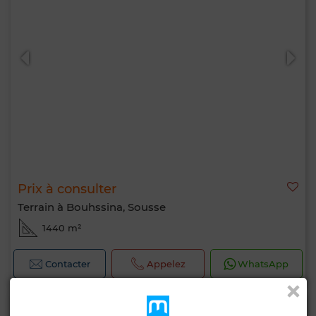
Prix à consulter
Terrain à Bouhssina, Sousse
1440 m²
Contacter
Appelez
WhatsApp