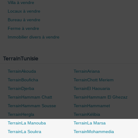
Villa à vendre
Locaux à vendre
Bureau à vendre
Ferme à vendre
Immobilier divers à vendre
0 / 500
TerrainTunisie
TerrainAkouda
TerrainAriana
TerrainBouficha
TerrainChott Meriem
TerrainDjerba
TerrainEl Haouaria
TerrainHammam Chatt
TerrainHammam El Ghezaz
TerrainHammam Sousse
TerrainHammamet
TerrainHergla
TerrainKélibia
TerrainLa Manouba
TerrainLa Marsa
TerrainLa Soukra
TerrainMohammedia