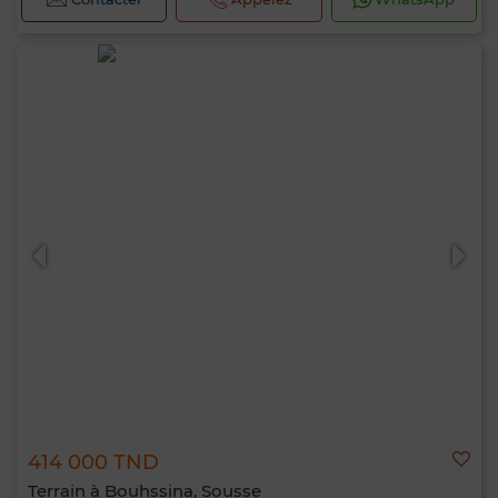
Bonjour, je suis MIA. Quel critère souhaitez-
vous appliquer maintenant ?
414 000 TND
Terrain à Bouhssina, Sousse