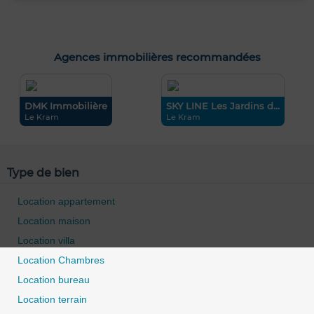
Agences immobilières recommandées
DMK Immobilière
SKY LINE Les Jardins d...
Le Kram
Le Kram
Type de bien
Location appartement
Location maison
Location villa
Location Chambres
Location bureau
0 / 500
Location terrain