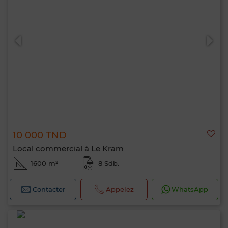
Bonjour, je suis MIA. Quel critère souhaitez-
vous appliquer maintenant ?
10 000 TND
Local commercial à Le Kram
1600 m²
8 Sdb.
Contacter
Appelez
WhatsApp