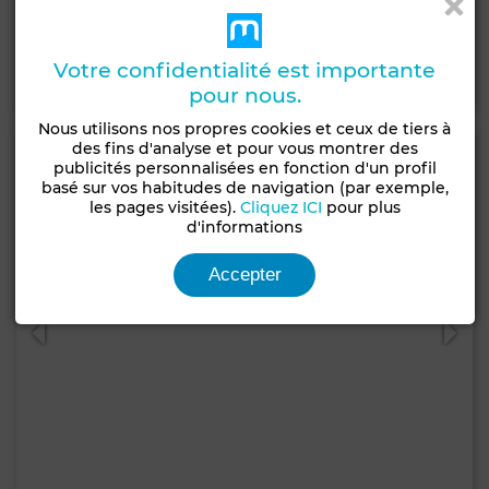
75 m²
1 Sdb.
Votre confidentialité est importante
Contacter
Appelez
WhatsApp
pour nous.
Nous utilisons nos propres cookies et ceux de tiers à
des fins d'analyse et pour vous montrer des
publicités personnalisées en fonction d'un profil
basé sur vos habitudes de navigation (par exemple,
les pages visitées).
Cliquez ICI
pour plus
d'informations
Accepter