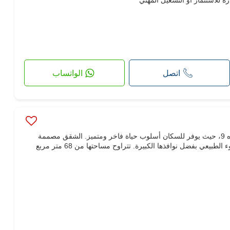
 للاستثمار أو التشغيل المهني
اتصل
الواتساب
"لا ريجنس" هو أفخم سكن في المنزه 9، حيث يوفر للسكان أسلوب حياة فاخر ومتميز. الشقق مصممة
بشكل جيد وتستفيد بالكامل من الضوء الطبيعي بفضل نوافذها الكبيرة. تتراوح مساحتها من 68 متر مربع