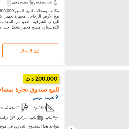
باب مصفحة
مطبخ مجهز
نوع الأرض الرخام . .مجهزة تجهيزا 
للبيع ب الشرقية. العديد من المعدات 
الكونسياج. مطبخ مجهز بشكل جيد. مك
لإتصال
200,000 د.ت
للبيع صندوق تجارة بمساحة 150 م² في الع
العوينة, تونس
150 م²
1 الحمامات
مكيف
تكييف مركزي
حراسة