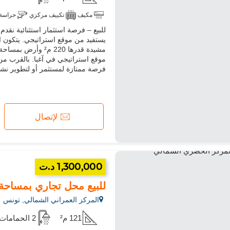
مكيف
تكييف مركزي
حراسة
للبيع – فرصة استثمار استثنائية نقد
يستفيد من موقع استراتيجي. يتكون 
موقع استراتيجي في آغبا. بالقرب من 
فرصة ممتازة لمستثمر أو لتطوير نشا
لإتصال
1,300,000 د.ت
للبيع محل تجاري بمساحة 121 م² مسجلة في الطابق الأرضي في المر.
المركز العمراني الشمالي, تونس
121 م²
2 الحمامات