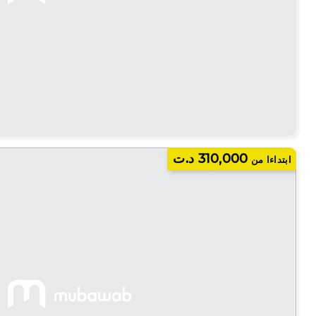
310,000 د.ت
ابتداءا من