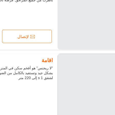
بالقرب من جميع المرافق. فرصة نادرة
لإتصال
اقامة
لشقق s 1 إلى 220 متر