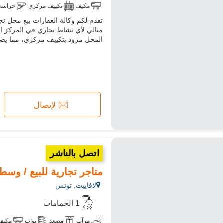
مكيف
تكييف مركزي
حراسة
مثالي لأي نشاط تجاري في المركز ا
المحل مزود بتكييف مركزي، مما يضمن
لإتصال
اتصل بالناشر
متاجر تجارية للبيع / وسط 
لافاييت, تونس
1 الحمامات
مرآب
مصعد
بواب
مكيف