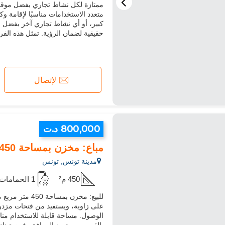
متعدد الاستخدامات مناسبًا لإقامة 
كبير، أو أي نشاط تجاري آخر بفضل م
حقيقية لضمان الرؤية. تمثل هذه الفرصة
لإتصال
800,000 د.ت
مباع: مخزن بمساحة 450 متر مربع في وسط مدينة تونس
مدينة تونس, تونس
450 م²
1 الحمامات
على زاوية، ويستفيد من فتحات مزد
الوصول. مساحة قابلة للاستخدام منا