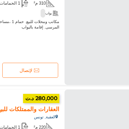
310 م²
1 الحمامات
بواب
المرسى. إقامة بالبواب
لإتصال
280,000 د.ت
العقارات والممتلكات للبي
العقبة, تونس
220 م²
1 الحمامات