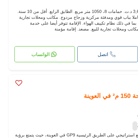
مكاتب ومحلات للبيع. الثمن 3,600,000 د.ت. حمامات 8، 1050 متر مربع. الطابق الرابع‎. أقل من 10 سنة.
كاملا بباب قوي ومدفئة مركزية وزجاج مزدوج. مكاتب ومحلات تجارية
بما في ذلك نظام تكييف الهواء. الإقامة تتوفر أيضا على خدمة
اتب ومحلات تجارية للبيع. مصعد. إقامة مؤمنة
اتصل
الواتساب
وينة
يتواجد هذا الصندوق التجاري في موقع استراتيجي على الطريق الرئيسية GP9 في العوينة، حيث يتمتع برؤية