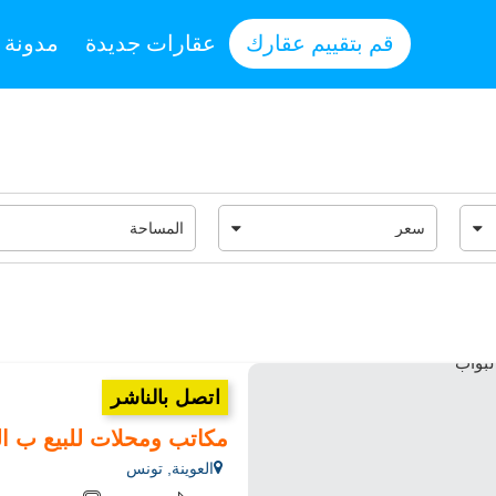
قم بتقييم عقارك
عقارات جديدة
مدونة
اتصل بالناشر
مكاتب ومحلات للبيع ب العوينة. ال
العوينة, تونس