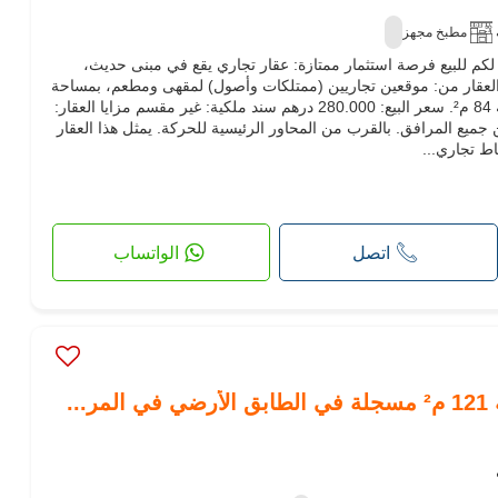
مطبخ مجهز
م لكم للبيع فرصة استثمار ممتازة: عقار تجاري يقع في مبنى حديث،
العقار من: موقعين تجاريين (ممتلكات وأصول) لمقهى ومطعم، بمساحة
مشيدة قدرها 220 م² وأرض بمساحة 84 م². سعر البيع: 280.000 درهم سند ملكية: غير مقسم مزايا العقار:
جميع المرافق. بالقرب من المحاور الرئيسية للحركة. يمثل هذا العقار
ط تجاري...
اتصل
الواتساب
..