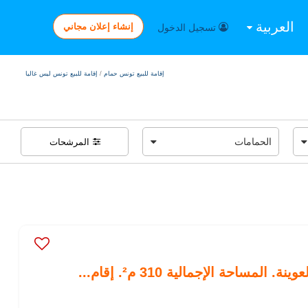
العربية
إنشاء إعلان مجاني
تسجيل الدخول
إقامة للبيع تونس حمام
/
إقامة للبيع تونس ليس غاليا
المرشحات
مساحة الإجمالية 310 م². إقام...