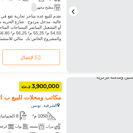
مطبخ مجهز
نقدم للبيع عدة متاجر تجارية تقع 
عالية. مدخل مزدوج : شارع الحرية شا
والمشروع الخاص بك. مثالي للاستثمار 
لإتصال
3,900,000 د.ت
مكاتب ومحلات للبيع ب الشرقية. ا
الشرقية, تونس
1050 م²
8 الحمامات
مرآب
مصعد
بواب
غرفة 