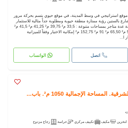
في موقع استراتيجي في وسط المدينة، في موقع حيوي يتسم بحركة مرور
رع بالستين رؤية ممتازة منطقة حيوية ومطلوبة جداً مثالية للاستثمار
أو التشغيل المباشر المساحات المتاحة عدة متاجر بمساحات متنوعة : 33,5 م² 39,75 م² 41,25 م² 41,5 م²
54,50 م² 55,25 م² 56,25 م² 56,80 م² 65,50 م² 91 م² 152,75 م² إمكانية الاختيار وفقاً للميزانية
ا...
اتصل
الواتساب
لمساحة الإجمالية 1050 م². باب...
لتخزين
مكيف
تكييف مركزي
حراسة
زجاج مزدوج