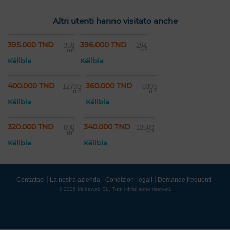
Altri utenti hanno visitato anche
395.000 TND
396.000 TND
359
294
m²
m²
Kélibia
Kélibia
400.000 TND
360.000 TND
12700
8300
m²
m²
Kélibia
Kélibia
320.000 TND
340.000 TND
600
13500
m²
m²
Kélibia
Kélibia
Contattaci
La nostra azienda
Condizioni legali
Domande frequenti
© 2026 Mubawab SL. Tutti i diritti sono riservati.