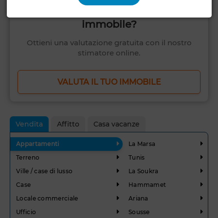
Vuoi sapere quanto vale il tuo
immobile?
Ottieni una valutazione gratuita con il nostro
stimatore online.
VALUTA IL TUO IMMOBILE
Vendita
Affitto
Casa vacanze
Appartamenti
La Marsa
Terreno
Tunis
Ville / case di lusso
La Soukra
Case
Hammamet
Locale commerciale
Ariana
Ufficio
Sousse