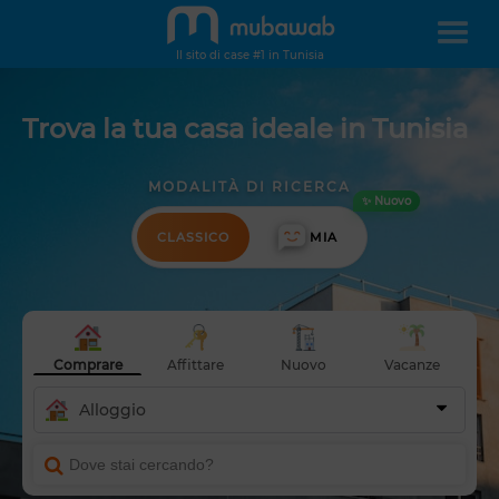
Il sito di case #1 in Tunisia
Trova la tua casa ideale in Tunisia
MODALITÀ DI RICERCA
✨ Nuovo
CLASSICO
MIA
Comprare
Affittare
Nuovo
Vacanze
Alloggio