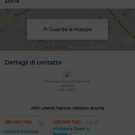
Zona
Guarda la mappa
Dettagli di contatto
Tecnocasa Sousse Corniche
Agenzia
Rif: 44957
Altri utenti hanno visitato anche
380.000 TND
400.000 TND
107
170 m²
m²
Khezama Ouest a
Sahloul a Sousse
Sousse