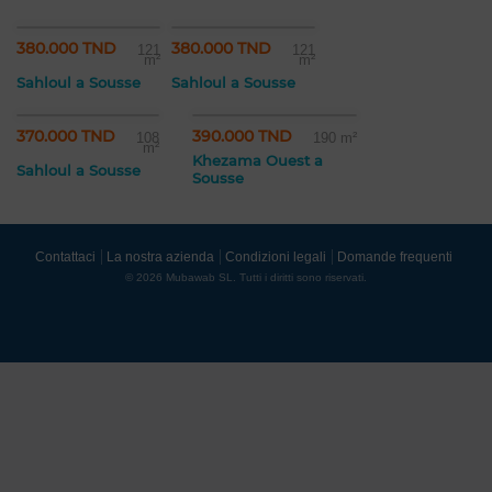
380.000 TND
380.000 TND
121
121
m²
m²
Sahloul a Sousse
Sahloul a Sousse
370.000 TND
390.000 TND
108
190 m²
m²
Khezama Ouest a
Sahloul a Sousse
Sousse
Contattaci
La nostra azienda
Condizioni legali
Domande frequenti
© 2026 Mubawab SL. Tutti i diritti sono riservati.