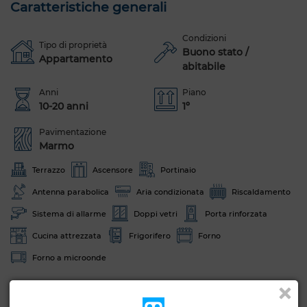
Caratteristiche generali
Condizioni
Tipo di proprietà
Buono stato /
Appartamento
abitabile
Anni
Piano
10-20 anni
1º
Pavimentazione
Marmo
Terrazzo
Ascensore
Portinaio
Antenna parabolica
Aria condizionata
Riscaldamento
Sistema di allarme
Doppi vetri
Porta rinforzata
Cucina attrezzata
Frigorifero
Forno
Forno a microonde
Vedi altre foto