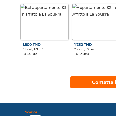
1.800 TND
1.750 TND
3 locali, 171 m²
2 locali, 100 m²
La Soukra
La Soukra
Contatta l
Scarica