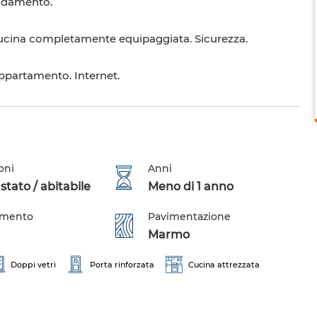
caldamento.
Cucina completamente equipaggiata. Sicurezza.
appartamento. Internet.
oni
Anni
tato / abitabile
Meno di 1 anno
amento
Pavimentazione
Marmo
Doppi vetri
Porta rinforzata
Cucina attrezzata