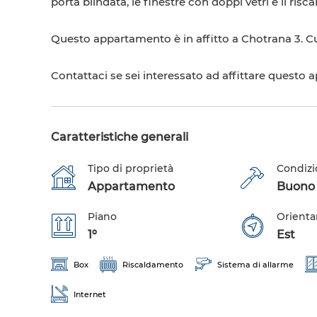
porta blindata, le finestre con doppi vetri e il ris
Questo appartamento è in affitto a Chotrana 3. 
Contattaci se sei interessato ad affittare questo 
Caratteristiche generali
Tipo di proprietà
Condizi
Appartamento
Buono s
Piano
Orient
1º
Est
Box
Riscaldamento
Sistema di allarme
Internet