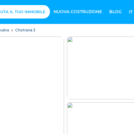
NUOVA COSTRUZIONE
BLOG
UTA IL TUO IMMOBILE
IT
oukra
Chotrana 3