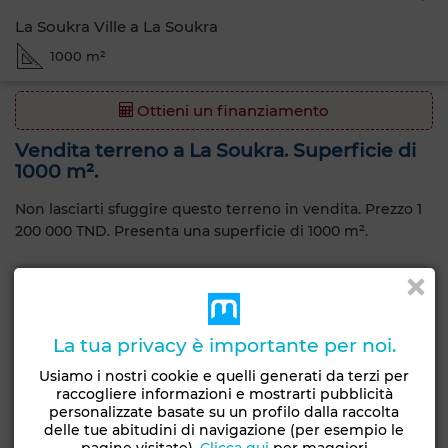
La Soukra Ville a La Soukra
1000 m²
Ottieni un finanziamento
Vendita terreno a La Soukra. Superficie di
1000 m².
Non lasciarti sfuggire questo terreno in vendita. Prezzo 1
200 000 TND. Presenta una superficie di 1000 m².
Questo terreno è in vendita a La Soukra, La Soukra.
Caratteristiche generali
La tua privacy è importante per noi.
Tipo di proprietà
Tipo di terreno
Usiamo i nostri cookie e quelli generati da terzi per
Terreno
Lotti di villaggio
raccogliere informazioni e mostrarti pubblicità
personalizzate basate su un profilo dalla raccolta
delle tue abitudini di navigazione (per esempio le
Costruibilità
Consegna