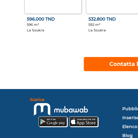
596.000 TND
532.800 TND
596 m²
592 m²
La Soukra
La Soukra
Contatta l
Scarica
Pubbli
Inseris
Elenco
Blog