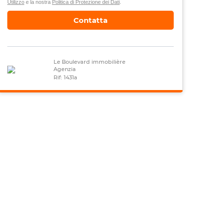
Utilizzo
e la nostra
Politica di Protezione dei Dati
.
Contatta
Le Boulevard immobilière
Agenzia
Rif: 1431a