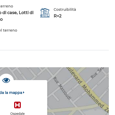
 terreno
Costruibilità
di case, Lotti di
R+2
io
el terreno
da la mappa
Ospedale