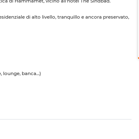
stica di Hammamet, vicino all’hotel The Sindbad.
sidenziale di alto livello, tranquillo e ancora preservato,
tè, lounge, banca…)