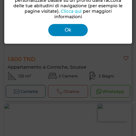
personalizzate basate su un profilo dalla raccolta
delle tue abitudini di navigazione (per esempio le
pagine visitate).
Clicca qui
per maggiori
informazioni
Ok
1.600 TND
Appartamento a Corniche, Sousse
125 m²
2 Camere
2 Bagni
Contatta
Chiama
WhatsApp