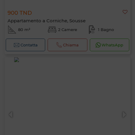
900 TND
Appartamento a Corniche, Sousse
80 m²
2 Camere
1 Bagno
Contatta
Chiama
WhatsApp
Ciao, sono MIA. Quale criterio vuoi
applicare ora?