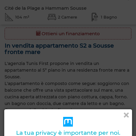
Cité de la Plage a Hammam Sousse
104 m²
2 Camere
1 Bagno
Ottieni un finanziamento
In vendita appartamento S2 a Sousse
fronte mare
L'agenzia Tunis First propone in vendita un
appartamento al 5° piano in una residenza fronte mare a
Sousse.
L'appartamento è composto come segue: soggiorno con
balcone che offre una vista spettacolare sul mare, una
cucina aperta attrezzata con piano cottura, cappa, forno.
un bagno con doccia, due camere da letto e un bagno.
Consegna delle chiavi a fine giugno.
Caratteristiche generali
La tua privacy è importante per noi.