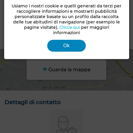
Condizioni
Usiamo i nostri cookie e quelli generati da terzi per
Tipo di proprietà
Mai abitato /
raccogliere informazioni e mostrarti pubblicità
Appartamento
ristrutturato
personalizzate basate su un profilo dalla raccolta
delle tue abitudini di navigazione (per esempio le
Terrazzo
Forno
pagine visitate).
Clicca qui
per maggiori
informazioni
Zona
Ok
Guarda la mappa
Dettagli di contatto