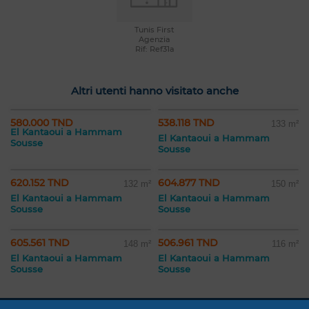
Tunis First
Agenzia
Rif: Ref31a
Altri utenti hanno visitato anche
580.000 TND
538.118 TND
133 m²
El Kantaoui a Hammam
El Kantaoui a Hammam
Sousse
Sousse
620.152 TND
604.877 TND
132 m²
150 m²
El Kantaoui a Hammam
El Kantaoui a Hammam
Sousse
Sousse
605.561 TND
506.961 TND
148 m²
116 m²
El Kantaoui a Hammam
El Kantaoui a Hammam
Sousse
Sousse