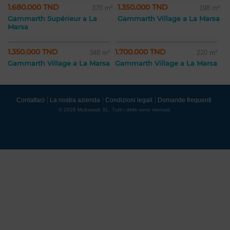
1.680.000 TND
1.350.000 TND
370 m²
198 m²
Gammarth Supérieur a La
Gammarth Village a La Marsa
Marsa
1.350.000 TND
1.700.000 TND
348 m²
220 m²
Gammarth Village a La Marsa
Gammarth Village a La Marsa
Contattaci
La nostra azienda
Condizioni legali
Domande frequenti
© 2026 Mubawab SL. Tutti i diritti sono riservati.