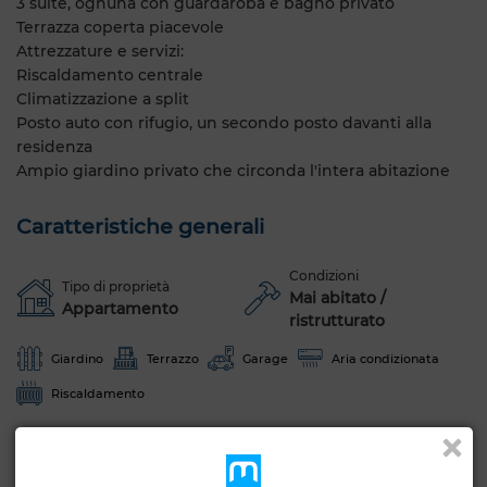
3 suite, ognuna con guardaroba e bagno privato
Terrazza coperta piacevole
Attrezzature e servizi:
Riscaldamento centrale
Climatizzazione a split
Posto auto con rifugio, un secondo posto davanti alla
residenza
Ampio giardino privato che circonda l'intera abitazione
Caratteristiche generali
Condizioni
Tipo di proprietà
Mai abitato /
Appartamento
ristrutturato
Giardino
Terrazzo
Garage
Aria condizionata
Riscaldamento
Vedi altre foto