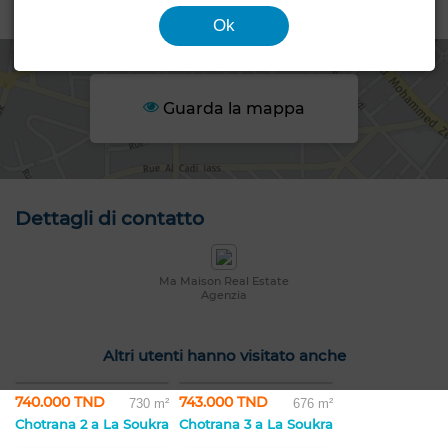
Zona
Ok
Guarda la mappa
Dettagli di contatto
Ma Maison Real Estate
Agenzia
Altri utenti hanno visitato anche
740.000 TND
743.000 TND
730 m²
676 m²
Chotrana 2 a La Soukra
Chotrana 3 a La Soukra