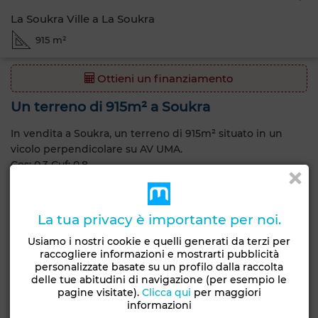
La Soukra Ville a La Soukra
915 m²
Ottieni un finanziamento
Un terreno di 915m² a Soukra
In vendita a Soukra, un terreno di 915m² situato in un
vicolo perpendicolare su AV UMA.
Cos: 0.3 Cuf: 0.8
Caratteristiche generali
La tua privacy è importante per noi.
Tipo di proprietà
Tipo di terreno
Usiamo i nostri cookie e quelli generati da terzi per
Terreno
Lotti di villaggio
raccogliere informazioni e mostrarti pubblicità
personalizzate basate su un profilo dalla raccolta
Consegna
Stato del terreno
delle tue abitudini di navigazione (per esempio le
Sui piani
Non loti
pagine visitate).
Clicca qui
per maggiori
informazioni