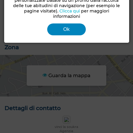
personalizzate basate su un profilo dalla raccolta
delle tue abitudini di navigazione (per esempio le
Costruibilità
Consegna
pagine visitate).
Clicca qui
per maggiori
R+2
Sui piani
informazioni
Stato del terreno
Ok
Non loti
Zona
Guarda la mappa
Dettagli di contatto
vinci la soukra
Agenzia