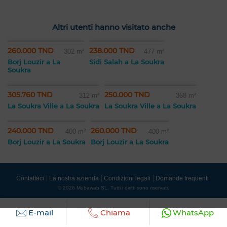
Altri utenti hanno visitato anche
260.000 TND
238.000 TND
302 m²
477 m²
Borj Louzir a La
Sidi Salah a La Soukra
Soukra
305.760 TND
250.000 TND
312 m²
368 m²
La Soukra Ville a La Soukra
La Soukra Ville a La Soukra
240.000 TND
260.000 TND
400 m²
400 m²
Borj Louzir a La Soukra
Borj Louzir a La Soukra
Contattaci
La nostra azienda
Condizioni legali
Domande frequenti
© 2026 Mubawab SL. Tutti i diritti sono riservati.
E-mail
Chiama
WhatsApp