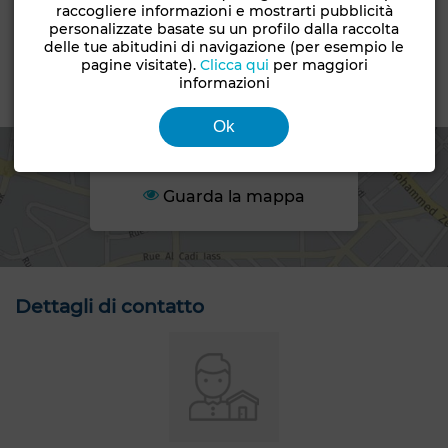
raccogliere informazioni e mostrarti pubblicità
Costruibilità
personalizzate basate su un profilo dalla raccolta
delle tue abitudini di navigazione (per esempio le
R+2
pagine visitate).
Clicca qui
per maggiori
informazioni
Zona
Ok
Guarda la mappa
Dettagli di contatto