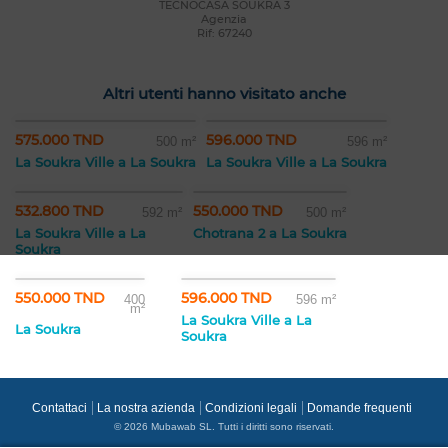
TECNOCASA SOUKRA 3
Agenzia
Rif: 67240
Altri utenti hanno visitato anche
575.000 TND
596.000 TND
500 m²
596 m²
La Soukra Ville a La Soukra
La Soukra Ville a La Soukra
532.800 TND
550.000 TND
592 m²
500 m²
La Soukra Ville a La
Chotrana 2 a La Soukra
Soukra
550.000 TND
596.000 TND
400
596 m²
m²
La Soukra Ville a La
La Soukra
Soukra
Contattaci
La nostra azienda
Condizioni legali
Domande frequenti
© 2026 Mubawab SL. Tutti i diritti sono riservati.