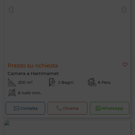
Prezzo su richiesta
Camera a Hammamet
200 m²
2 Bagni
6 Pers.
6 notti min.
Ciao, sono MIA. Quale criterio vuoi
applicare ora?
Contatta
Chiama
WhatsApp