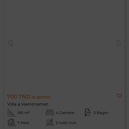
700 TND
al giorno
Villa a Hammamet
150 m²
4 Camere
3 Bagni
7 Pers.
3 notti min.