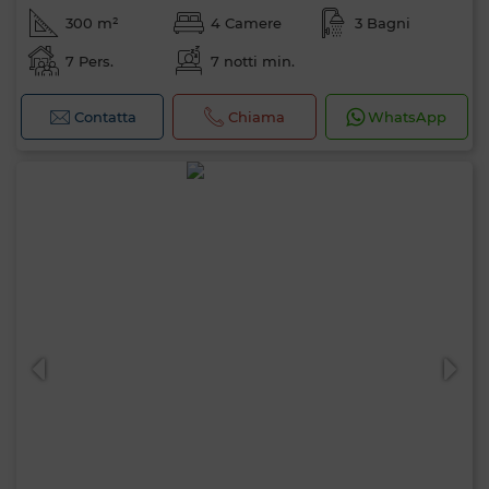
300 m²
4 Camere
3 Bagni
7 Pers.
7 notti min.
Contatta
Chiama
WhatsApp