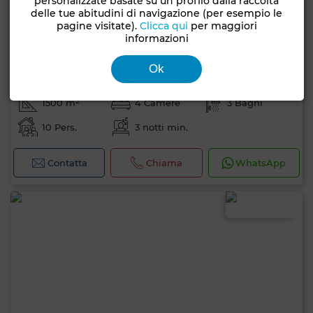
personalizzate basate su un profilo dalla raccolta
delle tue abitudini di navigazione (per esempio le
pagine visitate).
Clicca qui
per maggiori
informazioni
5.800 TND
alla settimana
Ok
Villa a Yasmine Hammamet, Hammamet
1500 m²
4 Camere
3 Bagni
10 Pers.
3 notti min.
Contatta
Chiama
WhatsApp