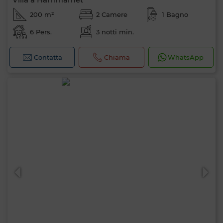
200 m²
2 Camere
1 Bagno
6 Pers.
3 notti min.
Contatta
Chiama
WhatsApp