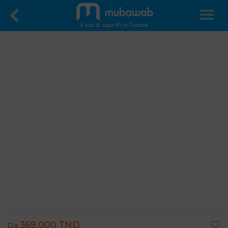
Il sito di case #1 in Tunisia
369.000 TND
Da