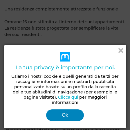
Una residenza completamente attrezzata e funzionale
Omrane 16 non si limita all'interno dei suoi appartamenti.
La residenza è stata progettata per semplificare la vita
dei suoi residenti:
Moderni ascensori in ogni blocco.
Antenne satellitari e citofoni comuni per una vita
connessa.
La tua privacy è importante per noi.
Usiamo i nostri cookie e quelli generati da terzi per
Il completamento è previsto per il 2025 e la qualità della
raccogliere informazioni e mostrarti pubblicità
costruzione sarà all'altezza degli standard più elevati.
personalizzate basate su un profilo dalla raccolta
delle tue abitudini di navigazione (per esempio le
pagine visitate).
Clicca qui
per maggiori
informazioni
Investire o vivere a Riadh El Ghazela
Ok
Situata in un ambiente dinamico, ben collegato e in
rapido sviluppo, la Résidence Omrane 16 rappresenta