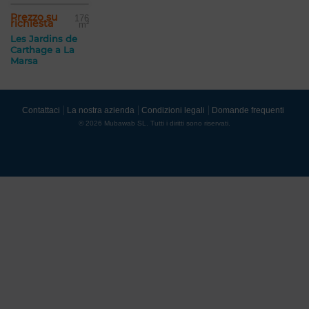
Prezzo su
176
richiesta
m²
Les Jardins de
Carthage a La
Marsa
Contattaci
La nostra azienda
Condizioni legali
Domande frequenti
© 2026 Mubawab SL. Tutti i diritti sono riservati.