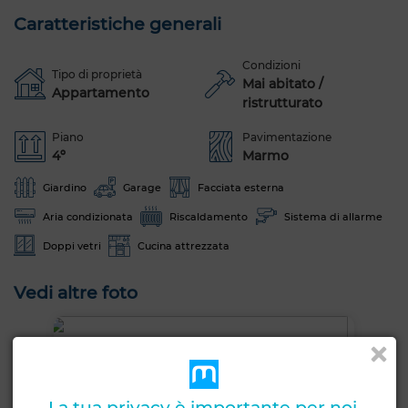
Caratteristiche generali
Condizioni
Tipo di proprietà
Mai abitato /
Appartamento
ristrutturato
Piano
Pavimentazione
4º
Marmo
Giardino
Garage
Facciata esterna
Aria condizionata
Riscaldamento
Sistema di allarme
Doppi vetri
Cucina attrezzata
Vedi altre foto
La tua privacy è importante per noi.