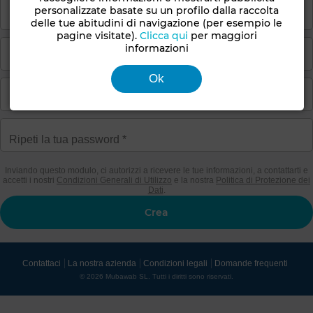
personalizzate basate su un profilo dalla raccolta
delle tue abitudini di navigazione (per esempio le
pagine visitate).
Clicca qui
per maggiori
informazioni
Ok
Inviando questo modulo, ci autorizzi a ricevere le tue informazioni, a contattarti e
accetti i nostri
Condizioni Generali di Utilizzo
e la nostra
Politica di Protezione dei
Dati
.
Contattaci
La nostra azienda
Condizioni legali
Domande frequenti
© 2026 Mubawab SL. Tutti i diritti sono riservati.