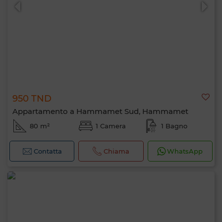
950 TND
0 / 500
Appartamento a Hammamet Sud, Hammamet
80 m²
1 Camera
1 Bagno
Contatta
Chiama
WhatsApp