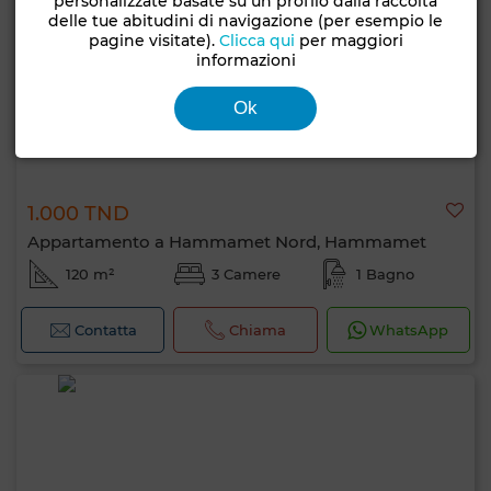
personalizzate basate su un profilo dalla raccolta
delle tue abitudini di navigazione (per esempio le
pagine visitate).
Clicca qui
per maggiori
informazioni
Ok
1.000 TND
Appartamento a Hammamet Nord, Hammamet
120 m²
3 Camere
1 Bagno
Contatta
Chiama
WhatsApp