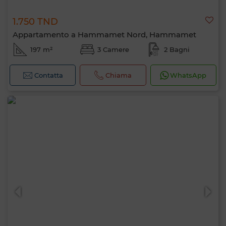
1.750 TND
Appartamento a Hammamet Nord, Hammamet
197 m²
3 Camere
2 Bagni
Contatta
Chiama
WhatsApp
Ciao, sono MIA. Quale criterio vuoi
applicare ora?