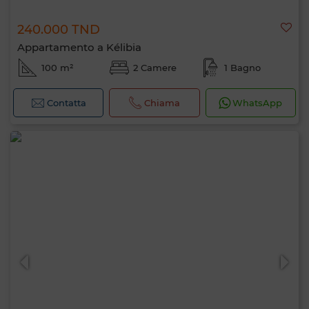
240.000 TND
Appartamento a Kélibia
100 m²
2 Camere
1 Bagno
Contatta
Chiama
WhatsApp
Ciao, sono MIA. Quale criterio vuoi
applicare ora?