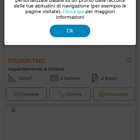
personalizzate basate su un profilo dalla raccolta
delle tue abitudini di navigazione (per esempio le
pagine visitate).
Clicca qui
per maggiori
informazioni
Ok
570.000 TND
Appartamento a Kélibia
123 m²
2 Camere
2 Bagni
Contatta
Chiama
WhatsApp