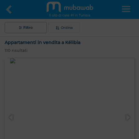
Il sito di case #1 in Tunisia
Filtro
Ordina
Appartamenti in vendita a Kélibia
110
risultati