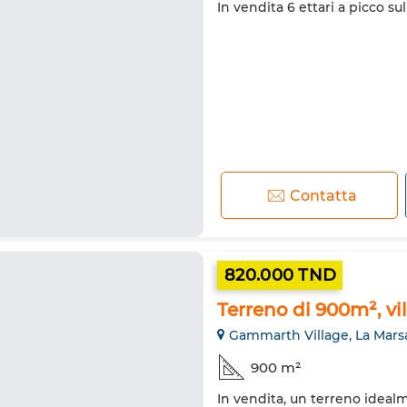
In vendita 6 ettari a picco s
Contatta
820.000 TND
Terreno di 900m², v
Gammarth Village, La Mars
900 m²
In vendita, un terreno idealm