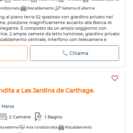
ondizionata
Riscaldamento
Sistema di allarme
g al piano terra S2 spazioso con giardino privato nel
a
Cucina attrezzata
Forno
Forno a microonde
ine, posizione magnificamente accanto alla Banca Al
za elegante. È composto da un ampio soggiorno con
rice, 2 ampie camere da letto luminose, giardino privato
riscaldamento centrale, interfono con telecamera e
rrato. Il prezzo...
Chiama
dita a Les Jardins de Carthage.
a Marsa
2 Camere
1 Bagno
ata esterna
Aria condizionata
Riscaldamento