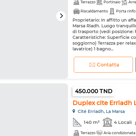
Terrazzo
Portinaio
Arr
Riscaldamento
Porta rinfo
Proprietario: In affitto un a
Marsa Riadh. Luogo tranquillo 
di trasporto (vedi posizione
Caratteristiche: Superficie c
soggiorno) Terrazza per relax 
lavatrice) 1 bagno...
Contatta
450.000 TND
Duplex cite Erriad
Cité Erriadh, La Marsa
140 m²
4 Locali
Terrazzo
Aria condizionata