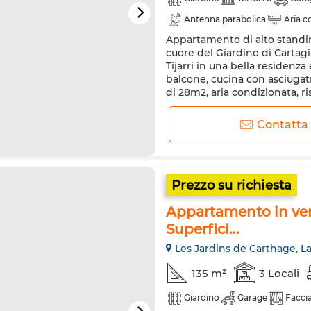
Antenna parabolica
Aria c
Appartamento di alto standin
Doppi vetri
Porta rinforzat
cuore del Giardino di Cartag
Tijarri in una bella residen
balcone, cucina con asciugat
di 28m2, aria condizionata, 
parcheggio privato nel seminte
Contatta
Prezzo su richiesta
Appartamento in ven
Superfici...
Les Jardins de Carthage, L
135 m²
3 Locali
Giardino
Garage
Facci