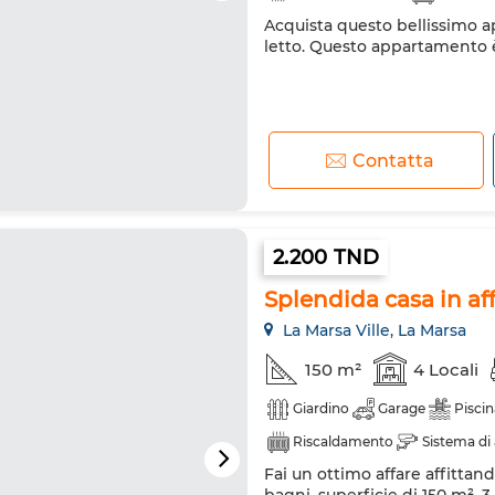
Acquista questo bellissimo a
Cucina attrezzata
letto. Questo appartamento è
Contatta
2.200 TND
Splendida casa in aff
La Marsa Ville, La Marsa
150 m²
4 Locali
Giardino
Garage
Piscin
Riscaldamento
Sistema di
Fai un ottimo affare affittand
Ammessi animali domestici