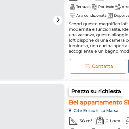
Terrazzo
Portinaio
Arr
Aria condizionata
Doppi ve
Scopri questo magnifico loft 
Lavatrice
Forno a microo
modernità e funzionalità. Ide
una vacanza, questo alloggio 
loft dispone di una camera c
luminoso, una cucina aperta
accogliente e un bagno mode
Contatta
Prezzo su richiesta
Bel appartamento S1
Cité Erriadh, La Marsa
38 m²
2 Locali