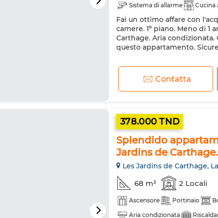
Sistema di allarme
Cucina 
Fai un ottimo affare con l'acq
camere. 1º piano. Meno di 1 
Carthage. Aria condizionata. 
questo appartamento. Sicurez
Contatta
378.000 TND
Splendido appartame
Jardins de Carthage.
Les Jardins de Carthage, L
68 m²
2 Locali
Ascensore
Portinaio
B
Aria condizionata
Riscald