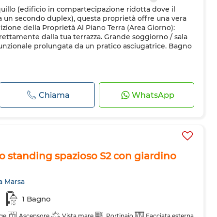
illo (edificio in compartecipazione ridotta dove il
 un secondo duplex), questa proprietà offre una vera
izione della Proprietà Al Piano Terra (Area Giorno):
irettamente dalla tua terrazza. Grande soggiorno / sala
funzionale prolungata da un pratico asciugatrice. Bagno
Chiama
WhatsApp
o standing spazioso S2 con giardino
a Marsa
1 Bagno
ge
Ascensore
Vista mare
Portinaio
Facciata esterna