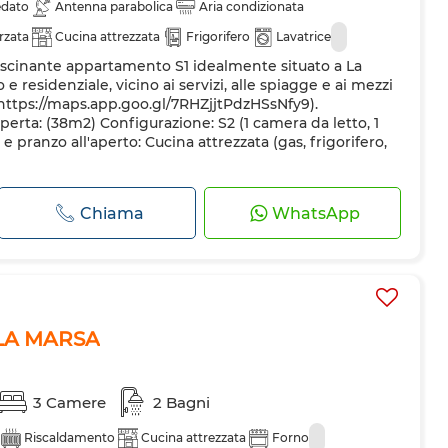
edato
Antenna parabolica
Aria condizionata
rzata
Cucina attrezzata
Frigorifero
Lavatrice
ffascinante appartamento S1 idealmente situato a La
e residenziale, vicino ai servizi, alle spiagge e ai mezzi
: https://maps.app.goo.gl/7RHZjjtPdzHSsNfy9).
operta: (38m2) Configurazione: S2 (1 camera da letto, 1
e pranzo all'aperto: Cucina attrezzata (gas, frigorifero,
Chiama
WhatsApp
h LA MARSA
3 Camere
2 Bagni
Riscaldamento
Cucina attrezzata
Forno