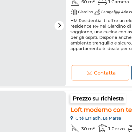
60 m²
1 Camera
Giardino
Garage
Aria 
HM Residential ti offre un el
residence R4 nel Giardino d
soggiorno, una cucina con as
per gli ospiti. Dispone anche
ambiente tranquillo e sicuro, 
appartamento è ideale per un
Contatta
Prezzo su richiesta
Loft moderno con ter
Cité Erriadh, La Marsa
30 m²
1 Pezzo