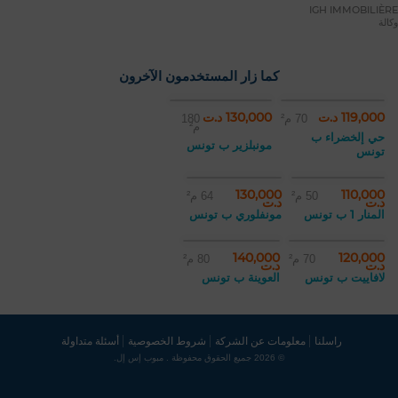
IGH IMMOBILIÈRE
وكالة
كما زار المستخدمون الآخرون
119,000 د.ت
130,000 د.ت
70 م²
180
م²
حي إلخضراء ب
مونبلزير ب تونس
تونس
130,000
110,000
50 م²
64 م²
د.ت
د.ت
المنار 1 ب تونس
مونفلوري ب تونس
140,000
120,000
70 م²
80 م²
د.ت
د.ت
لافاييت ب تونس
العوينة ب تونس
راسلنا
معلومات عن الشركة
شروط الخصوصية
أسئلة متداولة
© 2026 جميع الحقوق محفوظة . مبوب إس إل.