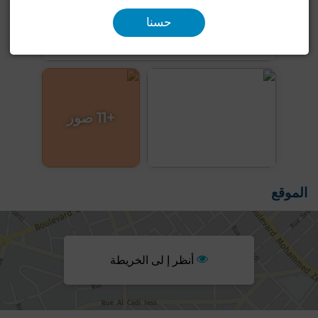
حسنا
+11 صور
الموقع
أنظر إ لى الخريطة