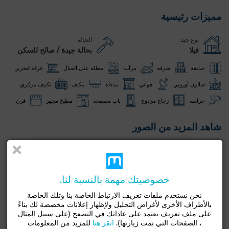
مميزات رئيسية
نوع جيد
الحالة
فيلا
بحالة جيدة / صالح للسكن
حديقة
شرفة
مرآب
مطلة على الجبال
غرفة لتخزين
صالون أوروبي
هوائي
مدفأة
مكيف
تكييف مركزي
حراسة
زجاج مزدوج
باب مصفحة
مطبخ مجهز
فرن
شاهد المزيد من الصور
خصوصيتك مهمة بالنسبة لنا.
نحن نستخدم ملفات تعريف الارتباط الخاصة بنا وتلك الخاصة
بالأطراف الأخرى لأغراض التحليل ولإظهار إعلانات مخصصة لك بناءً
على ملف تعريف يعتمد على عاداتك في التصفح (على سبيل المثال
، الصفحات التي تمت زيارتها).
انقر هنا
للمزيد من المعلومات