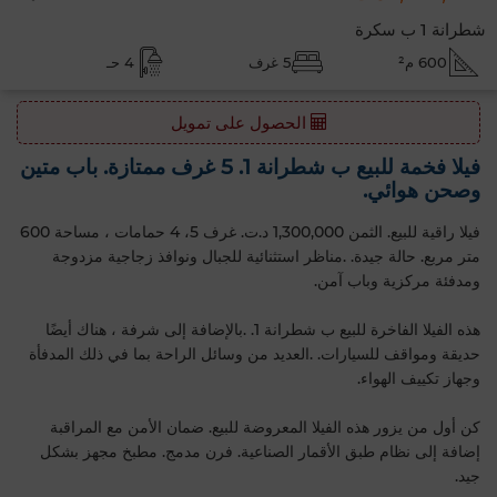
شطرانة 1 ب سكرة
600 م²
5 غرف
4 حـ
الحصول على تمويل
فيلا فخمة للبيع ب شطرانة 1. 5 غرف ممتازة. باب متين
وصحن هوائي.
فيلا راقية للبيع. الثمن 1,300,000 د.ت. غرف 5، 4 حمامات ، مساحة 600
متر مربع. حالة جيدة. .مناظر استثنائية للجبال ونوافذ زجاجية مزدوجة
ومدفئة مركزية وباب آمن.
هذه الفيلا الفاخرة للبيع ب شطرانة 1. .بالإضافة إلى شرفة ، هناك أيضًا
حديقة ومواقف للسيارات. .العديد من وسائل الراحة بما في ذلك المدفأة
وجهاز تكييف الهواء.
كن أول من يزور هذه الفيلا المعروضة للبيع. ضمان الأمن مع المراقبة
إضافة إلى نظام طبق الأقمار الصناعية. فرن مدمج. مطبخ مجهز بشكل
جيد.