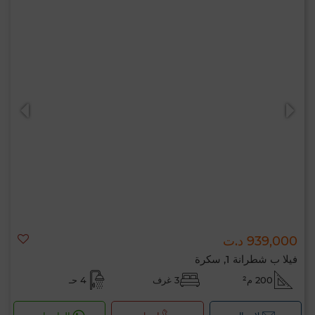
939,000 د.ت
فيلا ب شطرانة 1, سكرة
200 م²
3 غرف
4 حـ