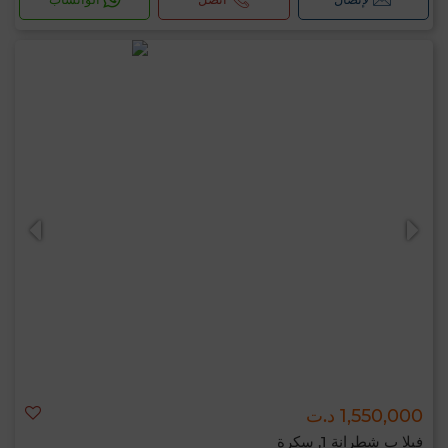
1,550,000 د.ت
فيلا ب شطرانة 1, سكرة