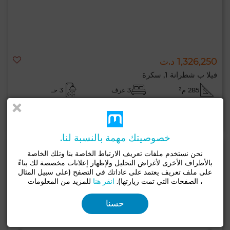
1,326,250 د.ت
فيلا ب شطرانة 1, سكرة
285 م²
3 غرف
3 حـ
لإتصال
اتصل
الواتساب
خصوصيتك مهمة بالنسبة لنا.
نحن نستخدم ملفات تعريف الارتباط الخاصة بنا وتلك الخاصة
بالأطراف الأخرى لأغراض التحليل ولإظهار إعلانات مخصصة لك بناءً
على ملف تعريف يعتمد على عاداتك في التصفح (على سبيل المثال
، الصفحات التي تمت زيارتها).
انقر هنا
للمزيد من المعلومات
حسنا