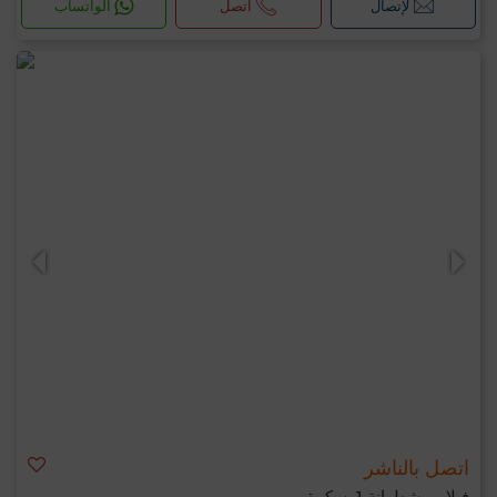
لإتصال
اتصل
الواتساب
اتصل بالناشر
فيلا ب شطرانة 1, سكرة