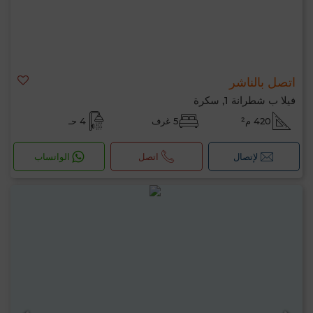
اتصل بالناشر
فيلا ب شطرانة 1, سكرة
420 م²
5 غرف
4 حـ
لإتصال
اتصل
الواتساب