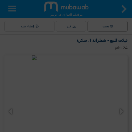
موقعكم العقاري في تونس
بحث
فرز
إنشاء تنبيه
فيلات للبيع - شطرانة 1، سكرة
24
نتائج