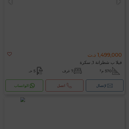
1,499,000 د.ت
فيلا ب شطرانة 1, سكرة
570 م²
7 غرف
5 حـ
لإتصال
اتصل
الواتساب