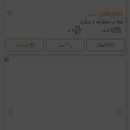
1,500,000 د.ت
فيلا ب شطرانة 1, سكرة
5 غرف
5 حـ
لإتصال
اتصل
الواتساب