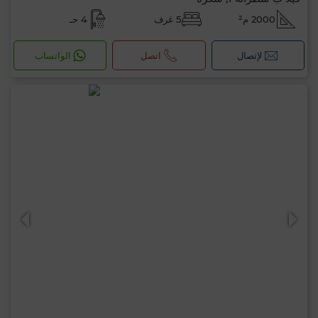
2000 م²
5 غرف
4 حـ
لإتصال
اتصل
الواتساب