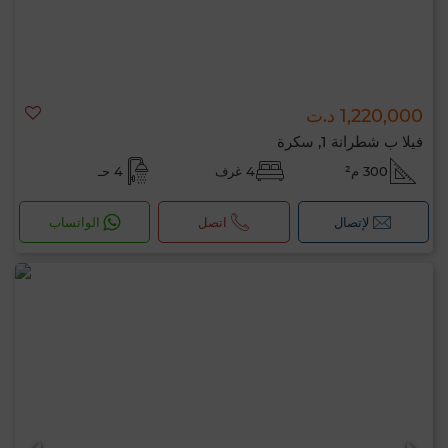
1,220,000 د.ت
فيلا ب شطرانة 1, سكرة
300 م²
4 غرف
4 حـ
لإتصال
اتصل
الواتساب