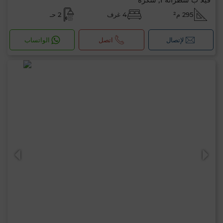
295 م²
4 غرف
2 حـ
لإتصال
اتصل
الواتساب