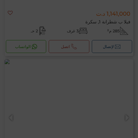
1,141,000 د.ت
فيلا ب شطرانة 1, سكرة
285 م²
3 غرف
2 حـ
لإتصال
اتصل
الواتساب