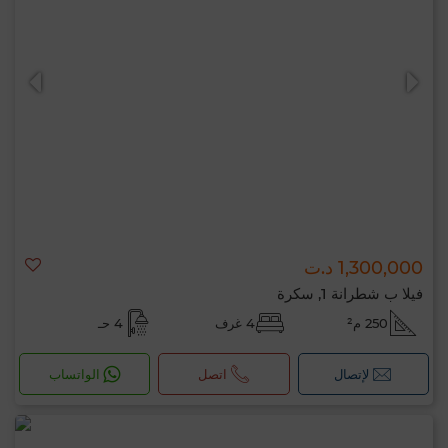
1,300,000 د.ت
فيلا ب شطرانة 1, سكرة
250 م²
4 غرف
4 حـ
لإتصال
اتصل
الواتساب