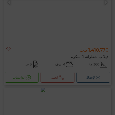
1,410,770 د.ت
فيلا ب شطرانة 1, سكرة
360 م²
4 غرف
3 حـ
لإتصال
اتصل
الواتساب