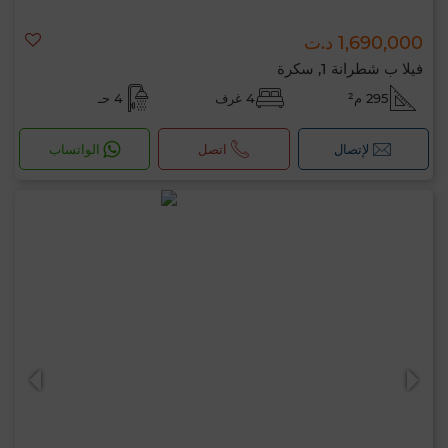
1,690,000 د.ت
فيلا ب شطرانة 1, سكرة
295 م²
4 غرف
4 حـ
لإتصال
اتصل
الواتساب
مرحبًا، أنا MIA. ما المعيار الذي ترغب في تطبيقه
الآن؟