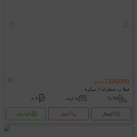
1,225,000 د.ت
فيلا ب شطرانة 1, سكرة
313 م²
4 غرف
3 حـ
لإتصال
اتصل
الواتساب