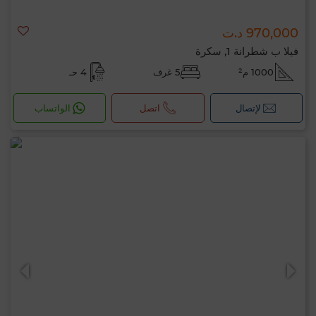
970,000 د.ت
فيلا ب شطرانة 1, سكرة
1000 م²
5 غرف
4 حـ
لإتصال
اتصل
الواتساب