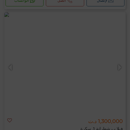
لإتصال
اتصل
الواتساب
1,300,000 د.ت
فيلا ب شطرانة 1, سكرة