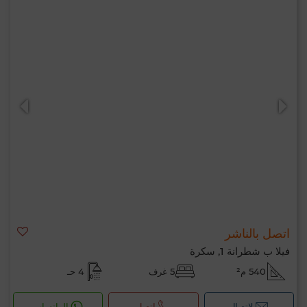
اتصل بالناشر
فيلا ب شطرانة 1, سكرة
540 م²
5 غرف
4 حـ
لإتصال
اتصل
الواتساب