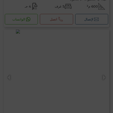
600 م²
5 غرف
4 حـ
لإتصال
اتصل
الواتساب