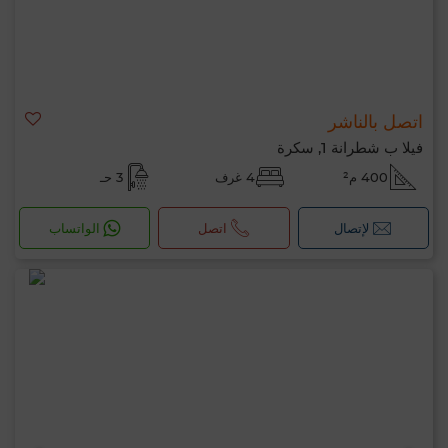
اتصل بالناشر
فيلا ب شطرانة 1, سكرة
400 م²
4 غرف
3 حـ
لإتصال
اتصل
الواتساب