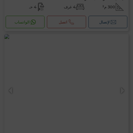
300 م²
4 غرف
4 حـ
لإتصال
اتصل
الواتساب