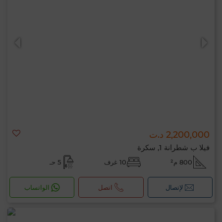
2,200,000 د.ت
فيلا ب شطرانة 1, سكرة
800 م²
10 غرف
5 حـ
لإتصال
اتصل
الواتساب