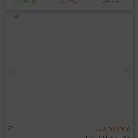
لإتصال
اتصل
الواتساب
2,600,000 د.ت
فيلا ب شطرانة 1, سكرة