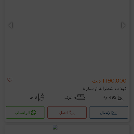
1,190,000 د.ت
فيلا ب شطرانة 1, سكرة
495 م²
4 غرف
3 حـ
لإتصال
اتصل
الواتساب