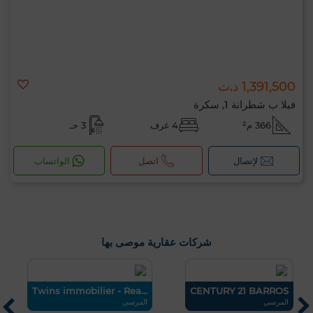
1,391,500 د.ت
فيلا ب شطرانة 1, سكرة
366 م²
4 غرف
3 حـ
لإتصال
اتصل
الواتساب
شركات عقارية موصى بها
VA
Twins immobilier - Rea...
CENTURY 21 BARROS
0 / 500
المرسى
المرسى
ال