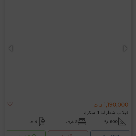
1,190,000 د.ت
فيلا ب شطرانة 1, سكرة
600 م²
5 غرف
4 حـ