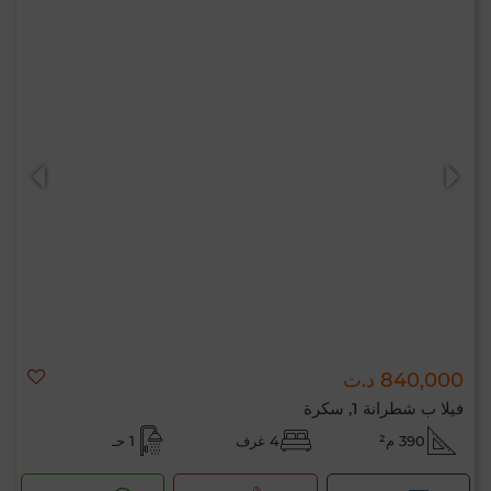
840,000 د.ت
فيلا ب شطرانة 1, سكرة
390 م²
4 غرف
1 حـ