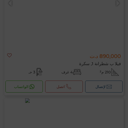
890,000 د.ت
فيلا ب شطرانة 1, سكرة
210 م²
4 غرف
3 حـ
لإتصال
اتصل
الواتساب