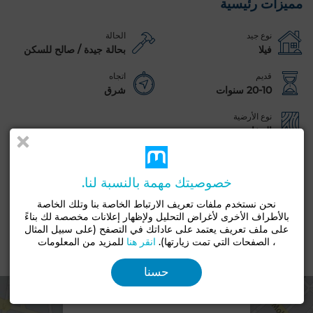
مميزات رئيسية
نوع جيد
الحالة
فيلا
بحالة جيدة / صالح للسكن
قديم
اتجاه
20-10 سنوات
شرق
نوع الأرضية
الرخام
حديقة
شرفة
مرآب
مسبح
بواب
مفروشة
صالون أوروبي
هوائي
مكيف
تكييف مركزي
حراسة
خصوصيتك مهمة بالنسبة لنا.
زجاج مزدوج
باب مصفحة
مطبخ مجهز
ثلاجة
فرن
نحن نستخدم ملفات تعريف الارتباط الخاصة بنا وتلك الخاصة
بالأطراف الأخرى لأغراض التحليل ولإظهار إعلانات مخصصة لك بناءً
تلفزيون
آلة غسيل
ميكروويف
انترنت
على ملف تعريف يعتمد على عاداتك في التصفح (على سبيل المثال
، الصفحات التي تمت زيارتها).
انقر هنا
للمزيد من المعلومات
الموقع
حسنا