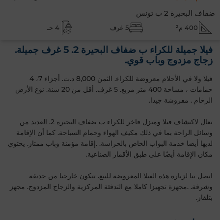
ضفاف البحيرة 2 ب تونس
400 م²
5 غرف
4 حـ
فيلا جميلة للكراء ب ضفاف البحيرة 2. 5 غرف جميلة.
زجاج مزدوج وباب قوي.
فيلا ولا في الأحلام معروضة للكراء. الثمن 8,000 د.ت. أجزاء 7، 4
حمامات ، مساحة 400 متر مربع. 5 غرف. أقل من 20 سنة. نوع الأرض
الرخام . مفروشة جيدا.
تعال لاكتشاف فيلا ومنزل فاخر للكراء ب ضفاف البحيرة 2. العديد من
وسائل الراحة بما في ذلك مكيف الهواء وحمام السباحة. كما أن الإقامة
لديها أيضا خدمة البواب الخاص بالحراسة. .إقامة مؤمنة وباب ممتاز. يحتوي
مكان الإقامة أيضًا على طبق الأقمار الصناعية.
اتصل بنا لزيارة هذه الفيلا المعروضة للبيع. تتكون خارجيا من حديقة
وشرفة. .مجهزة تجهيزا كاملا مع التدفئة المركزية والزجاج المزدوج. مجهز
بتلفاز.