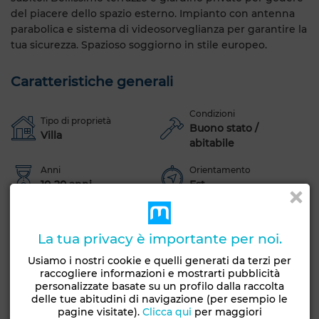
del piacere dello spazio esterno. Impianto con antenna
parabolica e sistema di videosorveglianza per garantire la
tua sicurezza. Spazioso soggiorno in stile europeo.
Caratteristiche generali
Condizioni
Tipo di proprietà
Buono stato /
Villa
abitabile
Anni
Orientamento
10-20 anni
Est
Pavimentazione
Marmo
La tua privacy è importante per noi.
Giardino
Terrazzo
Garage
Piscina
Usiamo i nostri cookie e quelli generati da terzi per
raccogliere informazioni e mostrarti pubblicità
Portinaio
Arredato
Salotto europeo
personalizzate basate su un profilo dalla raccolta
Antenna parabolica
Aria condizionata
Riscaldamento
delle tue abitudini di navigazione (per esempio le
pagine visitate).
Clicca qui
per maggiori
Sistema di allarme
Doppi vetri
Porta rinforzata