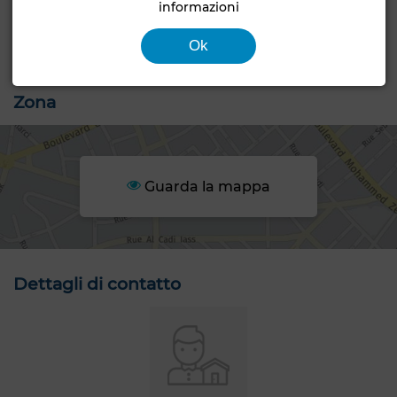
informazioni
Cucina attrezzata
Frigorifero
Forno
TV
Ok
Lavatrice
Forno a microonde
Internet
Zona
Guarda la mappa
Dettagli di contatto