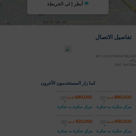
أنظر إ لى الخريطة
تفاصيل الاتصال
BY LOUATI IMMOBILIER
وكالة
Réf: Ref126a
كما زار المستخدمون الآخرون
880,000 د.ت
690,000 د.ت
145
320
م²
م²
مركز سكرة ب سكرة
مركز سكرة ب سكرة
830,000 د.ت
920,000 د.ت
293
250
م²
م²
مركز سكرة ب سكرة
مركز سكرة ب سكرة