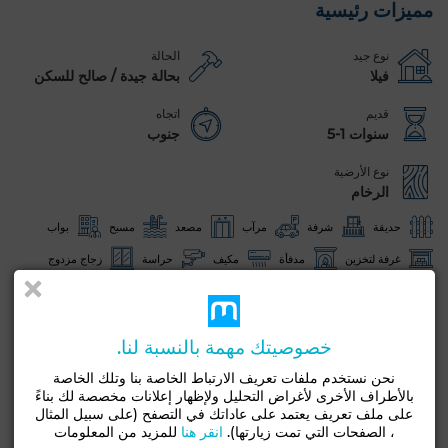
مميزات رئيسية
نوع جيد
الحالة
فيلا
بحالة جيدة / صالح للسكن
قديم
اتجاه
سنوات 1-5
جنوب
نوع الأرضية
الرخام
حديقة
شرفة
مرآب
مصعد
مسبح
بواب
غرفة لتخزين
مدفأة
مكيف
حراسة
زجاج مزدوج
باب مصفحة
مطبخ مجهز
ثلاجة
فرن
شاهد المزيد من الصور
خصوصيتك مهمة بالنسبة لنا.
نحن نستخدم ملفات تعريف الارتباط الخاصة بنا وتلك الخاصة
بالأطراف الأخرى لأغراض التحليل ولإظهار إعلانات مخصصة لك بناءً
على ملف تعريف يعتمد على عاداتك في التصفح (على سبيل المثال
، الصفحات التي تمت زيارتها).
انقر هنا
للمزيد من المعلومات