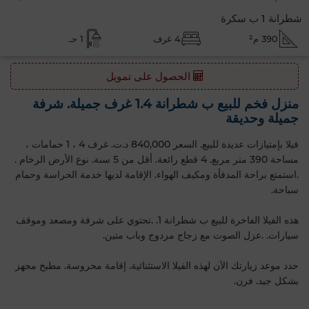
شطرانة 1 ب سكرة
390 م²
4 غرف
1 حـ
الحصول على تمويل
منزل فخم للبيع ب شطرانة 1.4 غرف جميلة. شرفة
جميلة وحديقة
فيلا بإمتيازات عديدة للبيع. السعر 840,000 د.ت. غرف 4 ، 1 حمامات ،
مساحة 390 متر مربع. 4 قطع رائعة. أقل من 5 سنة. نوع الأرض الرخام .
.استمتع براحة المدفأة ومكيف الهواء. الإقامة لديها خدمة الحراسة وحمام
سباحة.
هذه الفيلا الفاخرة للبيع ب شطرانة 1. .تحتوي على شرفة ومصعد وموقف
سيارات. .عزل الصوت مع زجاج مزدوج وباب متين.
حدد موعد زيارتك الآن لهذه الفيلا الاستثنائية. إقامة محروسة. مطبخ مجهز
بشكل جيد. فرن.