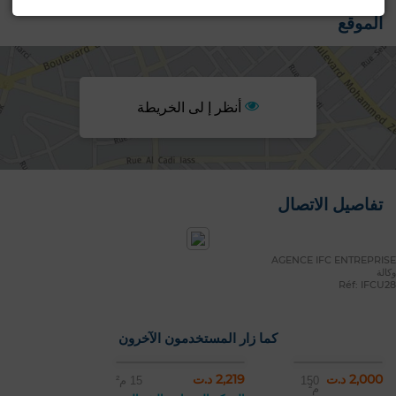
الموقع
أنظر إ لى الخريطة
تفاصيل الاتصال
AGENCE IFC ENTREPRISE
وكالة
Réf: IFCU28
كما زار المستخدمون الآخرون
2,000 د.ت
2,219 د.ت
150
15 م²
م²