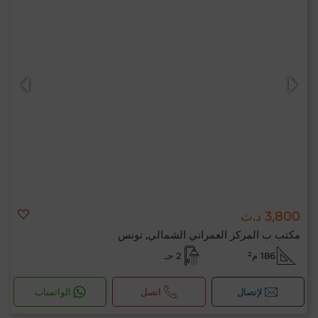
3,800 د.ت
مكتب ب المركز العمراني الشمالي, تونس
186 م²
2 حـ
لإتصال
اتصل
الواتساب