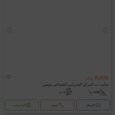
15,600 د.ت
مكتب ب المركز العمراني الشمالي, تونس
468 م²
4 حـ
لإتصال
اتصل
الواتساب