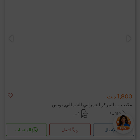
1,800 د.ت
مكتب ب المركز العمراني الشمالي, تونس
110 م²
1 حـ
لإتصال
اتصل
الواتساب