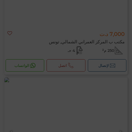
7,000 د.ت
مكتب ب المركز العمراني الشمالي, تونس
250 م²
4 حـ
لإتصال
اتصل
الواتساب