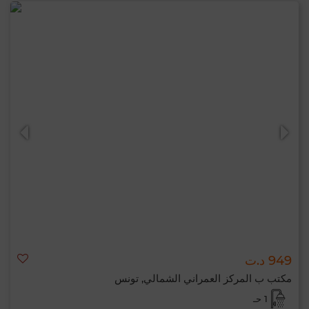
949 د.ت
مكتب ب المركز العمراني الشمالي, تونس
1 حـ