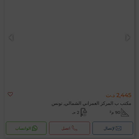
2,445 د.ت
مكتب ب المركز العمراني الشمالي, تونس
90 م²
2 حـ
لإتصال
اتصل
الواتساب