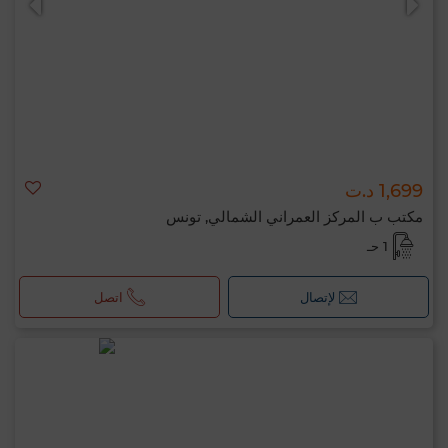
1,699 د.ت
مكتب ب المركز العمراني الشمالي, تونس
1 حـ
لإتصال
اتصل