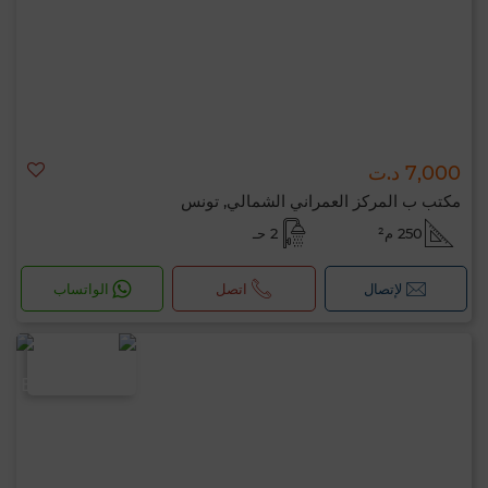
7,000 د.ت
مكتب ب المركز العمراني الشمالي, تونس
250 م²
2 حـ
لإتصال
اتصل
الواتساب