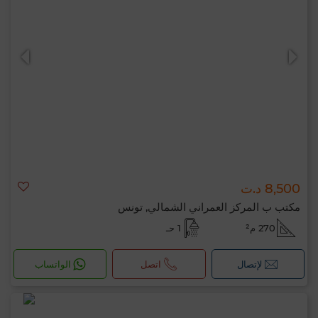
8,500 د.ت
مكتب ب المركز العمراني الشمالي, تونس
270 م²
1 حـ
لإتصال
اتصل
الواتساب