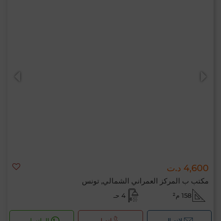
4,600 د.ت
مكتب ب المركز العمراني الشمالي, تونس
158 م²
4 حـ
لإتصال
اتصل
الواتساب