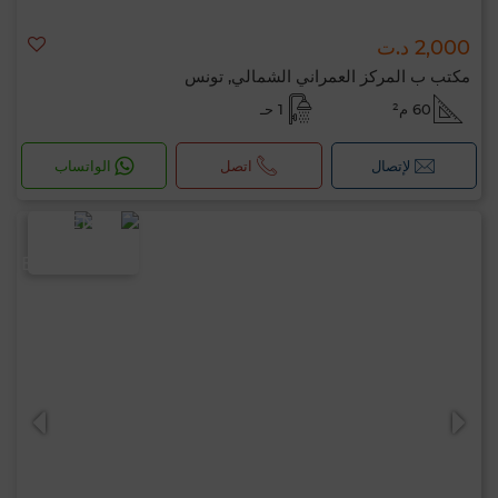
2,000 د.ت
مكتب ب المركز العمراني الشمالي, تونس
60 م²
1 حـ
لإتصال
اتصل
الواتساب
مرحبًا، أنا MIA. ما المعيار الذي ترغب في تطبيقه
الآن؟