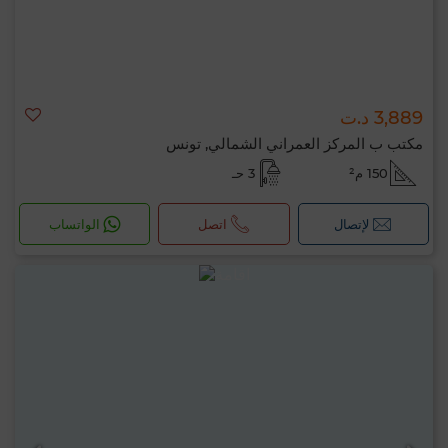
3,889 د.ت
مكتب ب المركز العمراني الشمالي, تونس
150 م²
3 حـ
لإتصال
اتصل
الواتساب