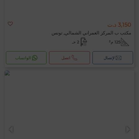
3,150 د.ت
مكتب ب المركز العمراني الشمالي, تونس
125 م²
2 حـ
لإتصال
اتصل
الواتساب