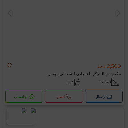
2,500 د.ت
مكتب ب المركز العمراني الشمالي, تونس
140 م²
2 حـ
لإتصال
اتصل
الواتساب