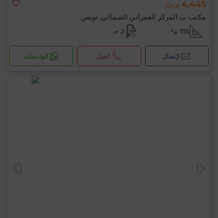
4,445 د.ت
مكتب ب المركز العمراني الشمالي, تونس
155 م²
2 حـ
لإتصال
اتصل
الواتساب