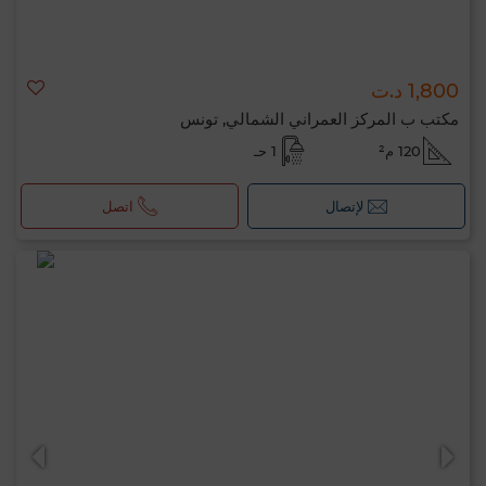
1,800 د.ت
مكتب ب المركز العمراني الشمالي, تونس
120 م²
1 حـ
لإتصال
اتصل