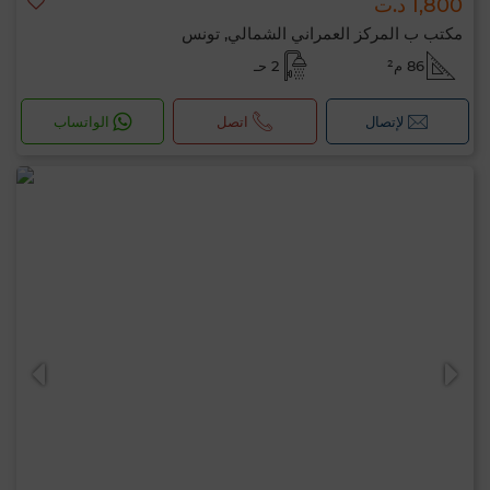
1,800 د.ت
مكتب ب المركز العمراني الشمالي, تونس
86 م²
2 حـ
لإتصال
اتصل
الواتساب