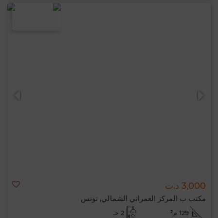
3,000 د.ت
مكتب ب المركز العمراني الشمالي, تونس
129 م²
2 حـ