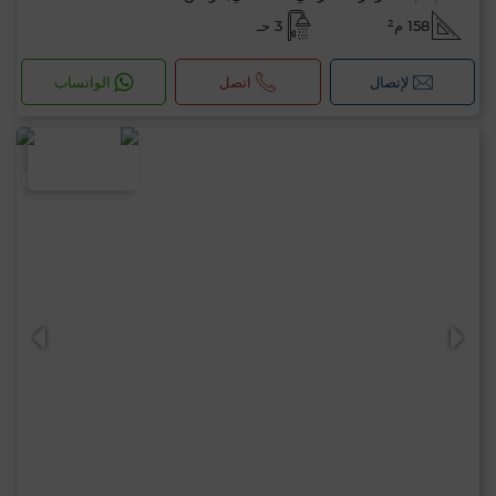
158 م²
3 حـ
لإتصال
اتصل
الواتساب