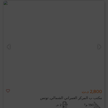
2,800 د.ت
مكتب ب المركز العمراني الشمالي, تونس
150 م²
2 حـ