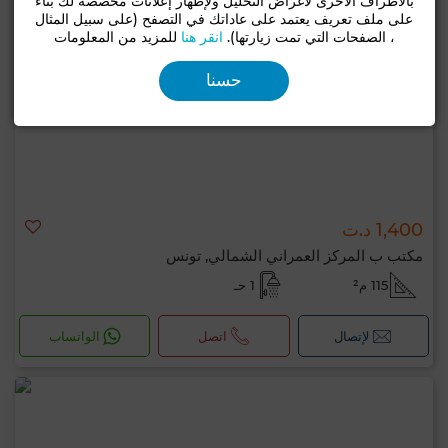
بالأطراف الأخرى لأغراض التحليل ولإظهار إعلانات مخصصة لك بناءً
على ملف تعريف يعتمد على عاداتك في التصفح (على سبيل المثال
، الصفحات التي تمت زيارتها).
انقر هنا
للمزيد من المعلومات
حسنا
1,400 د.ت
مكتب ب المركز العمراني الشمالي, تونس
115 م²
1 حـ
لإتصال
اتصل
الواتساب