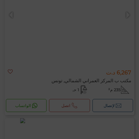
0 / 500
6,267 د.ت
مكتب ب المركز العمراني الشمالي, تونس
235 م²
1 حـ
لإتصال
اتصل
الواتساب