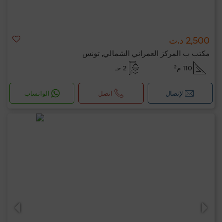
2,500 د.ت
مكتب ب المركز العمراني الشمالي, تونس
110 م²
2 حـ
لإتصال
اتصل
الواتساب