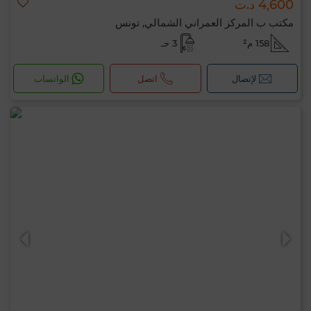
4,600 د.ت
مكتب ب المركز العمراني الشمالي, تونس
158 م²
3 حـ
لإتصال
اتصل
الواتساب