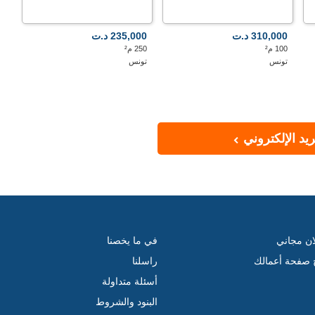
310,000 د.ت
235,000 د.ت
100 م²
250 م²
تونس
تونس
يد الإلكتروني
ان مجاني
في ما يخصنا
ج صفحة أعمالك
راسلنا
أسئلة متداولة
البنود والشروط