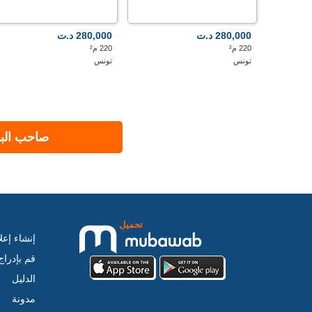
280,000 د.ت
280,000 د.ت
220 م²
220 م²
تونس
تونس
صاحب البر
تحميل
إنشاء إعل
قم بإدرا
الدليل
مدونة