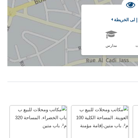
إ لى الخريطة
ت
مدارس