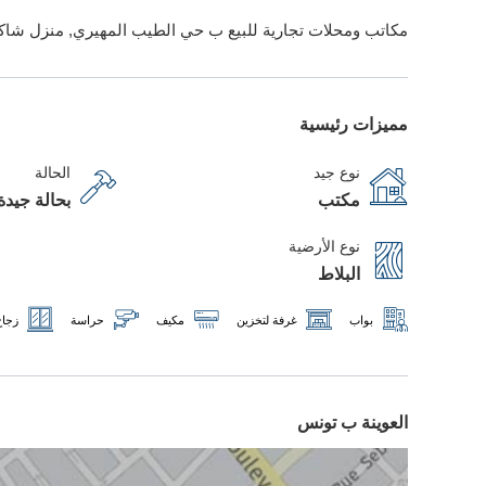
مكاتب ومحلات تجارية للبيع ب حي الطيب المهيري, منزل شاكر
مميزات رئيسية
نوع جيد
الحالة
مكتب
بحالة جيدة
نوع الأرضية
البلاط
بواب
غرفة لتخزين
مكيف
حراسة
زجاج
العوينة ب تونس