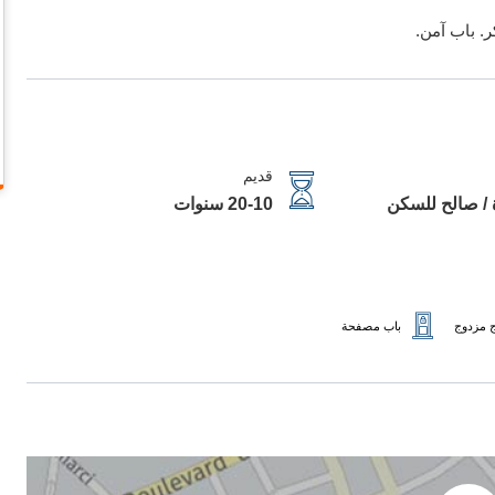
. باب آمن.
قديم
 / صالح للسكن
20-10 سنوات
 مزدوج
باب مصفحة