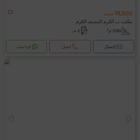
19,500 د.ت
مكتب ب الكرم المدينة, الكرم
2150 م²
2 حـ
لإتصال
اتصل
الواتساب