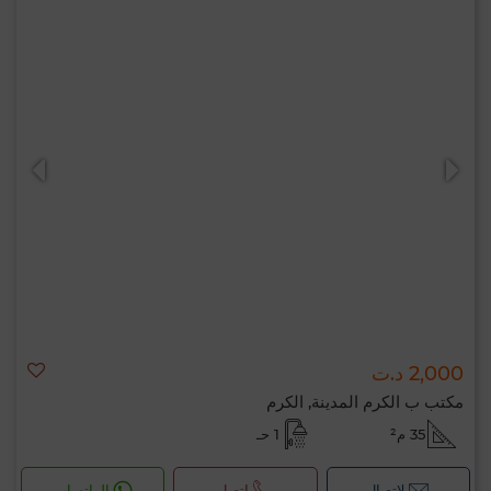
2,000 د.ت
مكتب ب الكرم المدينة, الكرم
35 م²
1 حـ
لإتصال
اتصل
الواتساب