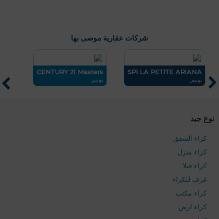
شركات عقارية موصى بها
NA
CENTURY 21 Masters
SPI LA PETITE ARIANA
تونس
تونس
سك
نوع جيد
كراء الشقق
كراء منزل
كراء فيلا
غرف للكراء
0 / 500
كراء مكتب
كراء ارض