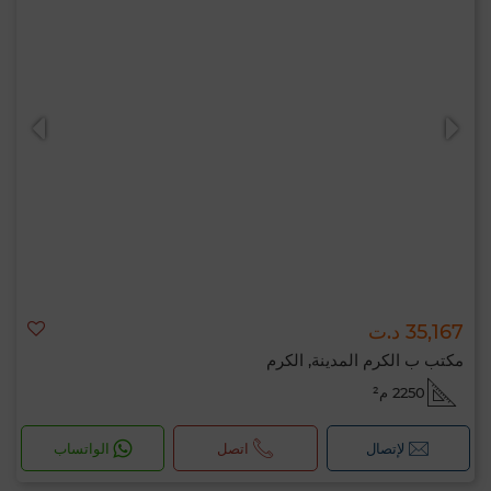
35,167 د.ت
مكتب ب الكرم المدينة, الكرم
2250 م²
لإتصال
اتصل
الواتساب