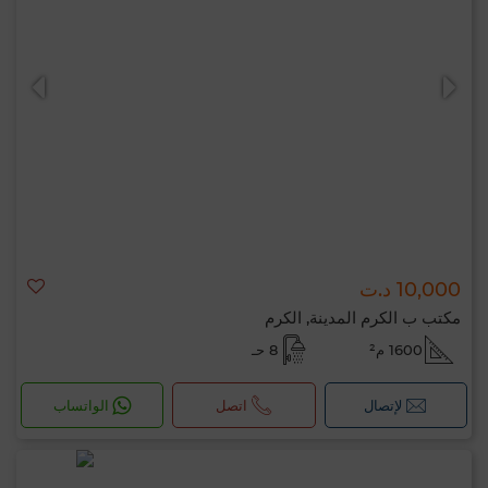
مرحبًا، أنا MIA. ما المعيار الذي ترغب في تطبيقه
الآن؟
10,000 د.ت
مكتب ب الكرم المدينة, الكرم
1600 م²
8 حـ
لإتصال
اتصل
الواتساب