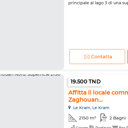
principale al lago 3 di una su
Contatta
19.500 TND
Affitta il locale com
Zaghouan...
Le Kram, Le Kram
2150 m²
2 Bagni
Garage
Portinaio
Box