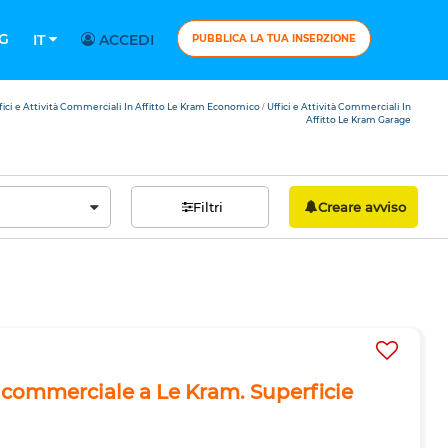
G
IT
ACCEDI
PUBBLICA LA TUA INSERZIONE
fici e Attività Commerciali In Affitto Le Kram Economico
Uffici e Attività Commerciali In
/
Affitto Le Kram Garage
Filtri
Creare avviso
e commerciale a Le Kram. Superficie