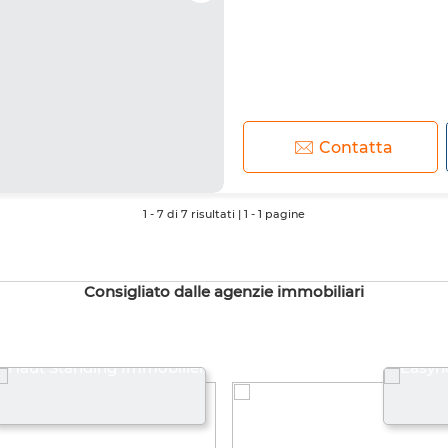
Contatta
1
-
7
di
7
risultati
|
1
-
1
pagine
Consigliato dalle agenzie immobiliari