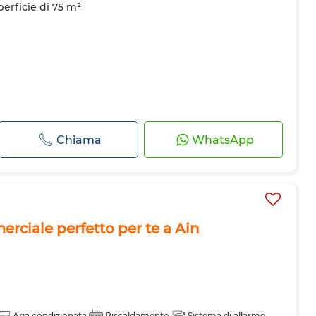
perficie di 75 m²
Chiama
WhatsApp
merciale perfetto per te a Ain
Aria condizionata
Riscaldamento
Sistema di allarme