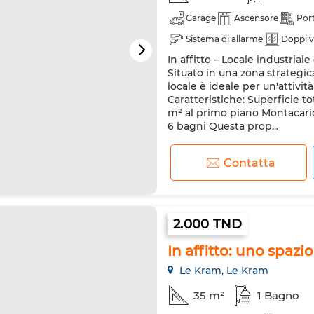
Garage
Ascensore
Port
Sistema di allarme
Doppi v
In affitto – Locale industria
Situato in una zona strategic
locale è ideale per un'attivit
Caratteristiche: Superficie t
m² al primo piano Montacarichi
6 bagni Questa prop...
Contatta
2.000 TND
In affitto: uno spaz
Le Kram, Le Kram
35 m²
1 Bagno