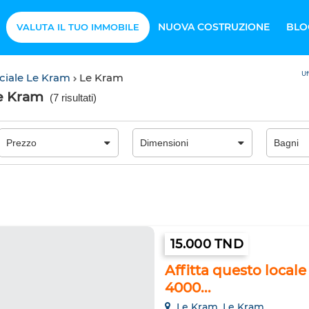
NUOVA COSTRUZIONE
BLO
VALUTA IL TUO IMMOBILE
Uf
ciale Le Kram
Le Kram
Le Kram
(
7 risultati
)
15.000 TND
Affitta questo local
4000...
Le Kram, Le Kram