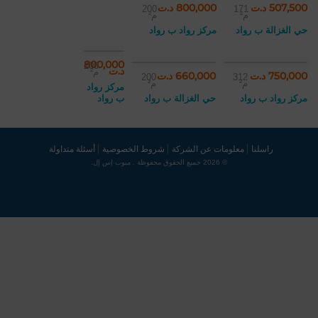
507,500 د.ت
800,000 د.ت
200
171
م²
م²
حي الغزالة ب رواد
مركز رواد ب رواد
800,000
200
د.ت
م²
750,000 د.ت
660,000 د.ت
200
312
م²
م²
مركز رواد
مركز رواد ب رواد
حي الغزالة ب رواد
ب رواد
راسلنا
معلومات عن الشركة
شروط الخصوصية
أسئلة متداولة
© 2026 جميع الحقوق محفوظة . مبوب إس إل.