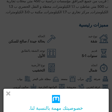
: قريب من جميع المرافق مؤسسات دراسية ب 450 متر, محلات تجارية
ب 500 متر, شاطئ ب 1.1 الكيلومترات, محطة و النقل الحضري ب 1.3
الكيلومترات, مركز تجاري ب 1.7 الكيلومترات, مكتبة ب 3.0 الكيلومترات.
مميزات رئيسية
نوع جيد
الحالة
شقة
بحالة جيدة / صالح للسكن
قديم
توجد الشقة بالطابق
سنوات 1-5
الأول
اتجاه
نوع الأرضية
شمال
التخشيب
شرفة
مرآب
مصعد
مطلة على البحر
بواب
غرفة لتخزين
مفروشة
الواجهة الخارجية
صالون أوروبي
مكيف
تكييف مركزي
حراسة
زجاج مزدوج
باب مصفحة
مطبخ مجهز
ثلاجة
فرن
آلة غسيل
خصوصيتك مهمة بالنسبة لنا.
ميكروويف