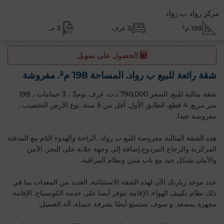
مركز رواد ب رواد
198 م²
3 غرف
3 حـ
الحصول على تمويل
شقة رائعة للبيع ب رواد. المساحة 198 م². مفروشة
شقة مثالية للبيع. السعر 790,000 د.ت. غرف نوم3 ، 3 حمامات ، 198
متر مربع. 4 قطع. الطابق الأول‎. أقل من 5 سنة. نوع الأرض التخشيب .
مفروشة جيدا.
هذه الشقة المثالية معروضة للبيع ب رواد. .الراحة والهدوء التام مع المدفئة
المركزية والزجاج المزدوج.إضافة إلى وجهة خلابة على البحر. الأمن
والأمان بشكل جيد مع باب متين ونظام المراقبة.
حدد موعد زيارتك الآن لهذه الشقة الاستثنائية. العديد من المعدات بما في
ذلك نظام تكييف الهواء. الإقامة تتوفر أيضا على خدمة الكونسياج. الإقامة
مجهزة بمصعد. و سوف تستمتع أيضًا بشرفة جميلة. آلة الغسيل.