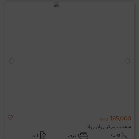
165,000 د.ت
شقة ب مركز رواد, رواد
61 م²
1 غرف
1 حـ