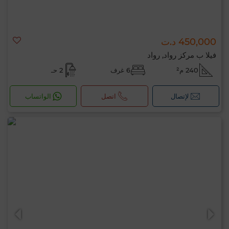
450,000 د.ت
فيلا ب مركز رواد, رواد
240 م²
6 غرف
2 حـ
لإتصال
اتصل
الواتساب