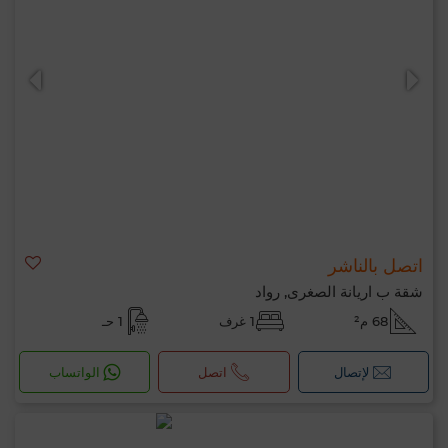
اتصل بالناشر
شقة ب اريانة الصغرى, رواد
68 م²
1 غرف
1 حـ
لإتصال
اتصل
الواتساب