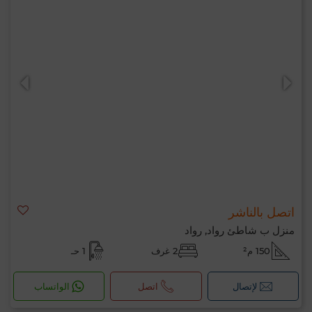
اتصل بالناشر
منزل ب شاطئ رواد, رواد
150 م²
2 غرف
1 حـ
لإتصال
اتصل
الواتساب