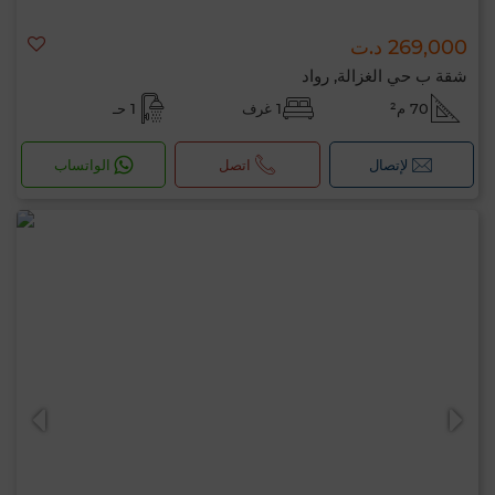
269,000 د.ت
شقة ب حي الغزالة, رواد
70 م²
1 غرف
1 حـ
لإتصال
اتصل
الواتساب
مرحبًا، أنا MIA. ما المعيار الذي ترغب في تطبيقه
الآن؟