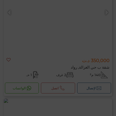
0 / 500
350,000 د.ت
شقة ب حي الغزالة, رواد
140 م²
2 غرف
1 حـ
لإتصال
اتصل
الواتساب