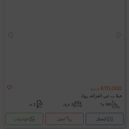
670,000 د.ت
فيلا ب حي الغزالة, رواد
160 م²
5 غرف
2 حـ
لإتصال
اتصل
الواتساب