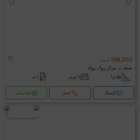
198,300 د.ت
شقة ب مركز رواد, رواد
66 م²
1 غرف
1 حـ
لإتصال
اتصل
الواتساب