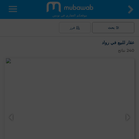
موقعكم العقاري في تونس
بحث
فرز
عقار للبيع في رواد
240
نتائج