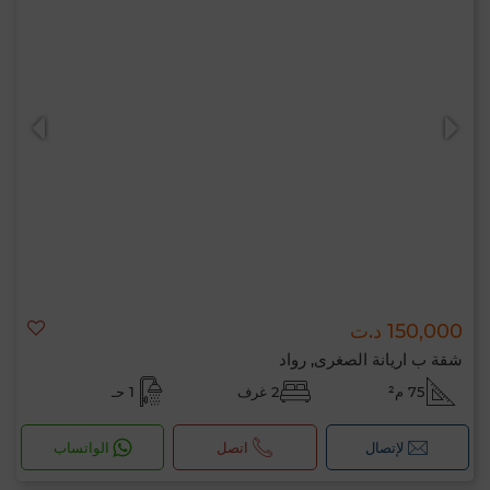
150,000 د.ت
شقة ب اريانة الصغرى, رواد
75 م²
2 غرف
1 حـ
لإتصال
اتصل
الواتساب