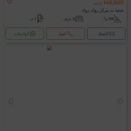
145,000 د.ت
شقة ب مركز رواد, رواد
99 م²
3 غرف
1 حـ
لإتصال
اتصل
الواتساب