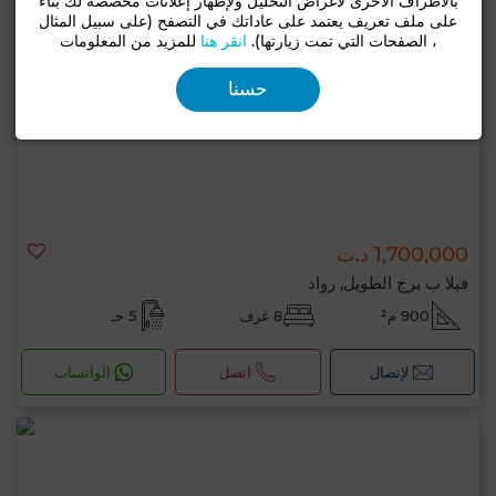
بالأطراف الأخرى لأغراض التحليل ولإظهار إعلانات مخصصة لك بناءً
على ملف تعريف يعتمد على عاداتك في التصفح (على سبيل المثال
، الصفحات التي تمت زيارتها).
انقر هنا
للمزيد من المعلومات
حسنا
1,700,000 د.ت
فيلا ب برج الطويل, رواد
900 م²
8 غرف
5 حـ
لإتصال
اتصل
الواتساب