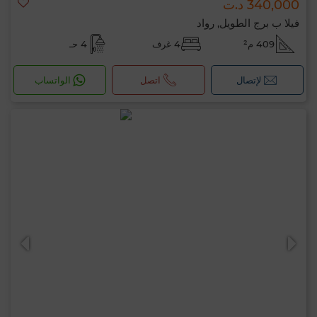
340,000 د.ت
فيلا ب برج الطويل, رواد
409 م²
4 غرف
4 حـ
لإتصال
اتصل
الواتساب