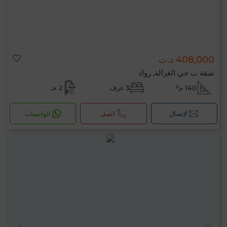
408,000 د.ت
شقة ب حي الغزالة, رواد
140 م²
3 غرف
2 حـ
لإتصال
اتصل
الواتساب