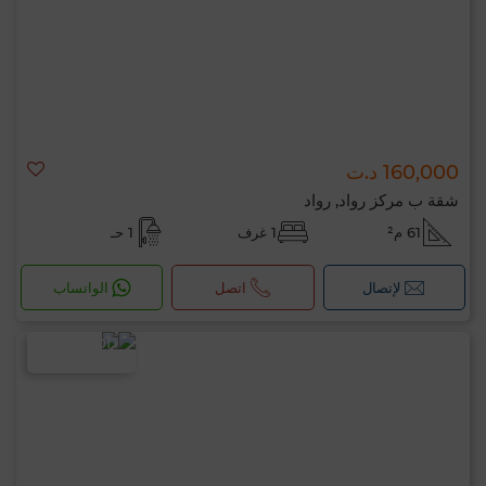
160,000 د.ت
شقة ب مركز رواد, رواد
61 م²
1 غرف
1 حـ
لإتصال
اتصل
الواتساب