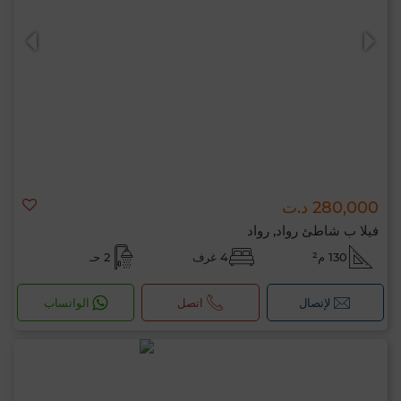
280,000 د.ت
فيلا ب شاطئ رواد, رواد
130 م²
4 غرف
2 حـ
لإتصال
اتصل
الواتساب