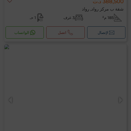
388,500 د.ت
شقة ب مركز رواد, رواد
185 م²
3 غرف
1 حـ
لإتصال
اتصل
الواتساب