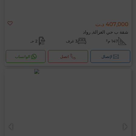
407,000 د.ت
شقة ب حي الغزالة, رواد
147 م²
3 غرف
2 حـ
لإتصال
اتصل
الواتساب