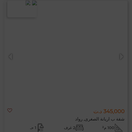
345,000 د.ت
شقة ب اريانة الصغرى, رواد
100 م²
2 غرف
1 حـ