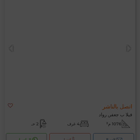
اتصل بالناشر
فيلا ب جعفر, رواد
1076 م²
4 غرف
2 حـ
لإتصال
اتصل
الواتساب