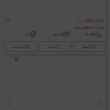
380,000 د.ت
منزل ب جعفر, رواد
250 م²
8 غرف
3 حـ
لإتصال
اتصل
الواتساب