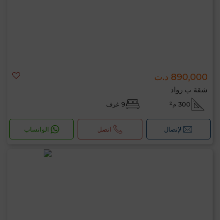
890,000 د.ت
شقة ب رواد
300 م²
9 غرف
لإتصال
اتصل
الواتساب