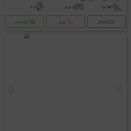
687 م²
3 غرف
3 حـ
لإتصال
اتصل
الواتساب