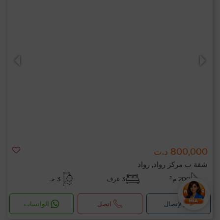
800,000 د.ت
شقة ب مركز رواد, رواد
200 م²
3 غرف
3 حـ
لإتصال
اتصل
الواتساب