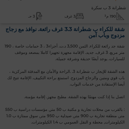
شطرانة 3 ب سكرة
190 م²
3 غرف
3 حـ
شقة للكراء ب شطرانة 3.3 غرف رائعة. نوافذ مع زجاج
مزدوج وباب آمن
شقة جد رائعة للكراء. الثمن 3,500 د.ت. أجزاء3 ، 3 حمامات خاصة ، 190
متر مربع. 3 غرف. جديد. الإقامة مجهزة تجهيزا كاملا بمصعد وموقف
للسيارات. يوجد أيضًا حديقة وشرفة جميلة.
هذه الشقة للإيجار ب شطرانة 3. .الراحة والأمان مع المدفئة المركزية ،
باب قوي ومتين والزجاج المزدوج. استمتع براحة التكييف. الإقامة تتيح لك
أيضا الإستفادة من خدمات البواب.
اتصل بنا إذا كنت مهتمًا بهذه الشقة. مطبخ مجهز. إقامة مؤمنة.
: بالقرب من محلات تجارية و مكتبة ب 50 متر, مؤسسات دراسية ب 550
متر, منطقة تجارية ب 900 متر, صيدلية ب 950 متر, سوق ممتازة ب 1.0
الكيلومترات, محطة و النقل العمومي ب 1.4 الكيلومترات.