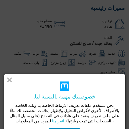
مميزات رئيسية
نوع جيد
سطح مفيد
شقة
190 م²
الحالة
بحالة جيدة / صالح للسكن
حديقة
شرفة
مرآب
مصعد
بواب
مكيف
تكييف مركزي
حراسة
زجاج مزدوج
باب مصفحة
مطبخ مجهز
شاهد المزيد من الصور
خصوصيتك مهمة بالنسبة لنا.
نحن نستخدم ملفات تعريف الارتباط الخاصة بنا وتلك الخاصة
بالأطراف الأخرى لأغراض التحليل ولإظهار إعلانات مخصصة لك بناءً
على ملف تعريف يعتمد على عاداتك في التصفح (على سبيل المثال
، الصفحات التي تمت زيارتها).
انقر هنا
للمزيد من المعلومات