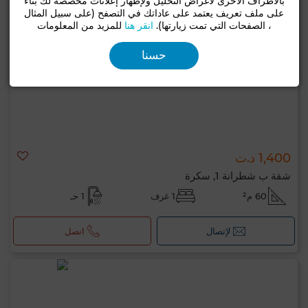
بالأطراف الأخرى لأغراض التحليل ولإظهار إعلانات مخصصة لك بناءً
على ملف تعريف يعتمد على عاداتك في التصفح (على سبيل المثال
، الصفحات التي تمت زيارتها).
انقر هنا
للمزيد من المعلومات
حسنا
1,400 د.ت
شقة ب شطرانة 1, سكرة
60 م²
1 غرف
1 حـ
لإتصال
اتصل