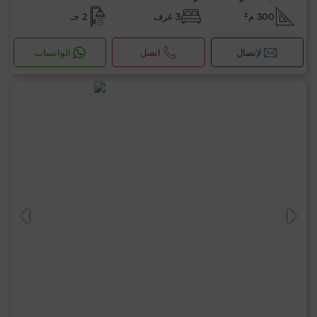
300 م²
3 غرف
2 حـ
لإتصال
اتصل
الواتساب