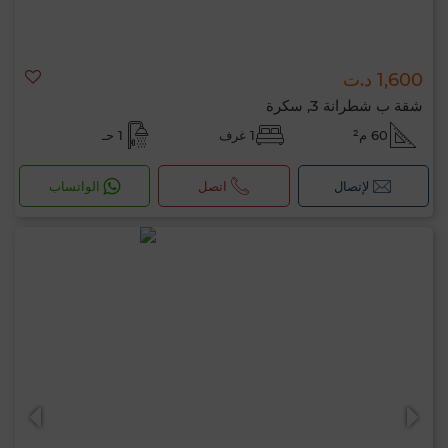
1,600 د.ت
شقة ب شطرانة 3, سكرة
60 م²
1 غرف
1 حـ
لإتصال
اتصل
الواتساب