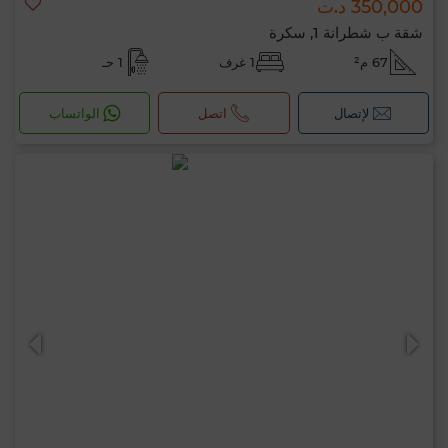
350,000 د.ت
شقة ب شطرانة 1, سكرة
67 م²
1 غرف
1 حـ
لإتصال
اتصل
الواتساب