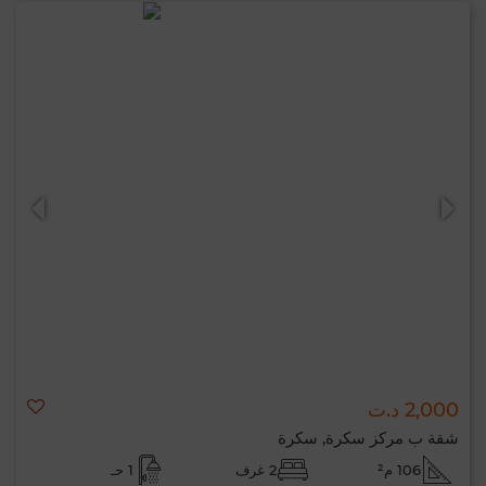
2,000 د.ت
شقة ب مركز سكرة, سكرة
106 م²
2 غرف
1 حـ