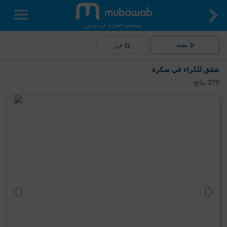
موقعكم العقاري في تونس
بحث
فرز
شقق للكراء في سكرة
279
نتائج