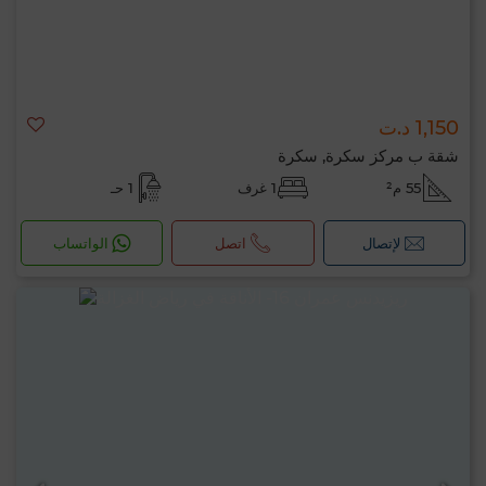
1,150 د.ت
شقة ب مركز سكرة, سكرة
55 م²
1 غرف
1 حـ
لإتصال
اتصل
الواتساب