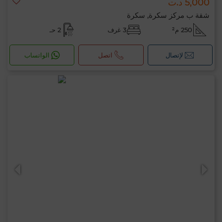
5,000 د.ت
شقة ب مركز سكرة, سكرة
250 م²
3 غرف
2 حـ
لإتصال
اتصل
الواتساب