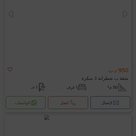
950 د.ت
شقة ب شطرانة 1, سكرة
50 م²
1 غرف
1 حـ
لإتصال
اتصل
الواتساب