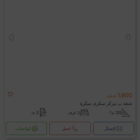
1,600 د.ت
شقة ب مركز سكرة, سكرة
125 م²
2 غرف
2 حـ
لإتصال
اتصل
الواتساب