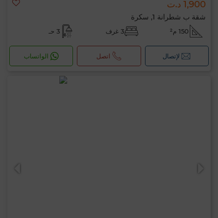
1,900 د.ت
شقة ب شطرانة 1, سكرة
150 م²
3 غرف
3 حـ
لإتصال
اتصل
الواتساب