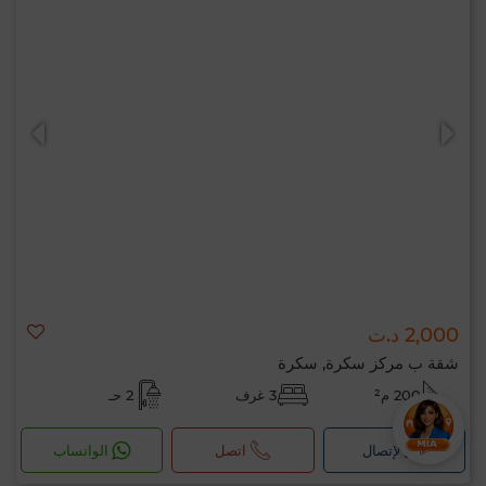
2,000 د.ت
شقة ب مركز سكرة, سكرة
200 م²
3 غرف
2 حـ
لإتصال
اتصل
الواتساب