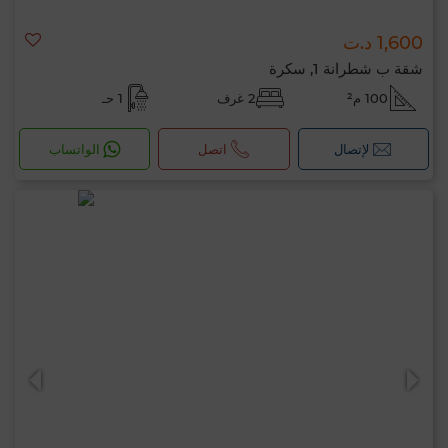
1,600 د.ت
شقة ب شطرانة 1, سكرة
100 م²
2 غرف
1 حـ
لإتصال
اتصل
الواتساب
مرحبًا، أنا MIA. ما المعيار الذي ترغب في تطبيقه
الآن؟