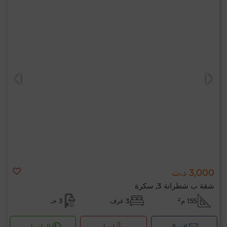
3,000 د.ت
شقة ب شطرانة 3, سكرة
155 م²
3 غرف
3 حـ
لإتصال
اتصل
الواتساب