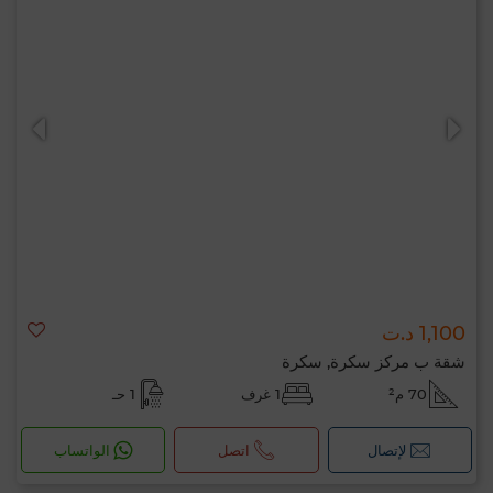
1,100 د.ت
شقة ب مركز سكرة, سكرة
70 م²
1 غرف
1 حـ
لإتصال
اتصل
الواتساب