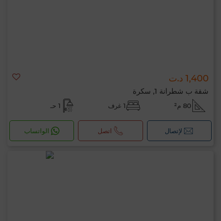
1,400 د.ت
شقة ب شطرانة 1, سكرة
80 م²
1 غرف
1 حـ
لإتصال
اتصل
الواتساب