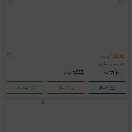
1,800 د.ت
شقة ب سكرة
171 م²
3 غرف
لإتصال
اتصل
الواتساب