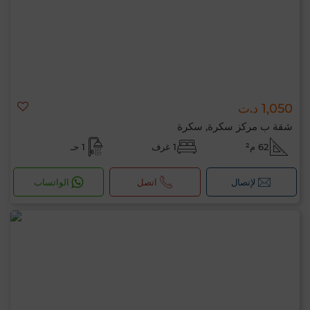
1,050 د.ت
شقة ب مركز سكرة, سكرة
62 م²
1 غرف
1 حـ
لإتصال
اتصل
الواتساب