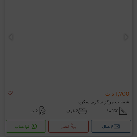
1,700 د.ت
شقة ب مركز سكرة, سكرة
130 م²
2 غرف
2 حـ
لإتصال
اتصل
الواتساب