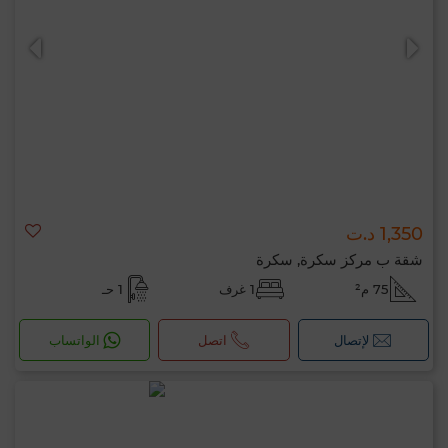
0 / 500
1,350 د.ت
شقة ب مركز سكرة, سكرة
75 م²
1 غرف
1 حـ
لإتصال
اتصل
الواتساب