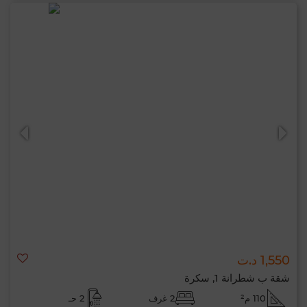
1,550 د.ت
شقة ب شطرانة 1, سكرة
110 م²
2 غرف
2 حـ