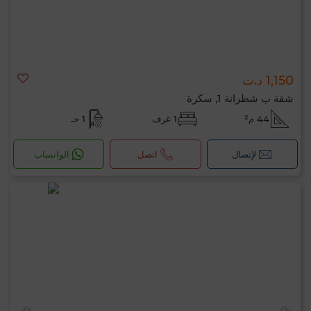
1,150 د.ت
شقة ب شطرانة 1, سكرة
44 م²
1 غرف
1 حـ
لإتصال
اتصل
الواتساب