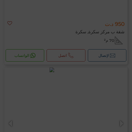
950 د.ت
شقة ب مركز سكرة, سكرة
70 م²
لإتصال
اتصل
الواتساب