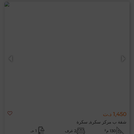
1,450 د.ت
شقة ب مركز سكرة, سكرة
130 م²
2 غرف
1 حـ