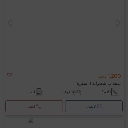
1,200 د.ت
شقة ب شطرانة 1, سكرة
61 م²
1 غرف
1 حـ
لإتصال
اتصل