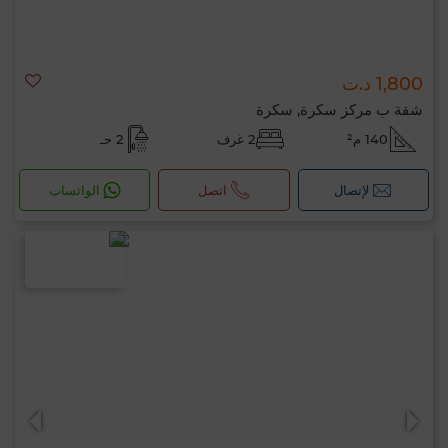
1,800 د.ت
شقة ب مركز سكرة, سكرة
140 م²
2 غرف
2 حـ
لإتصال
اتصل
الواتساب