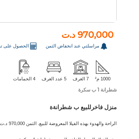
970,000 د.ت
مراسلتي عند انخفاض الثمن
الحصول على تم
1000 م²
7 الغرف
5 عدد الغرف
4 الحمامات
شطرانة 1 ب سكرة
منزل فاخرللبيع ب شطرانةة
الراحة والهدوء بهذه الفيلا المعروضة للبيع. الثمن 970,000 د.ت. غرف 5 ، 1 حمامات ، مساحة 1000 متر مربع. 7 قطع رائعة. جديد.