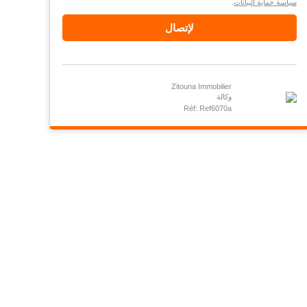
سياسة حماية البيانات
.
لإتصال
Zitouna Immobilier
وكالة
Réf: Ref6070a