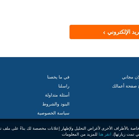
يد الإلكتروني
ان مجاني
في ما يخصنا
ج صفحة أعمالك
راسلنا
أسئلة متداولة
البنود والشروط
سياسة الخصوصية
خاصة بالأطراف الأخرى لأغراض التحليل ولإظهار إعلانات مخصصة لك بناءً على ملف ت
 تمت زيارتها).
انقر هنا
للمزيد من المعلومات
© 2026 جميع الحقوق محفوظة . مبوب إس إل. –
موقعكم العقاري في تونس