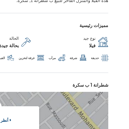
هذه الفيلا والمنزل الفاخر للبيع ب شطرانة 1, سكرة.
مميزات رئيسية
نوع جيد
الحالة
فيلا
بحالة جيدة
حديقة
شرفة
مرآب
غرفة لتخزين
القبو
شطرانة 1 ب سكرة
أنظر 