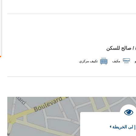
 / صالح للسكن
مكيف
تكييف مركزي
إ لى الخريطة