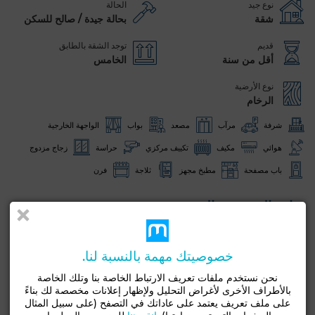
نوع جيد
الحالة
شقة
بحالة جيدة / صالح للسكن
قديم
توجد الشقة بالطابق
أقل من سنة
الخامس
نوع الأرضية
الرخام
شرفة
مرآب
مصعد
بواب
الواجهة الخارجية
هوائي
مكيف
تكييف مركزي
حراسة
زجاج مزدوج
باب مصفحة
مطبخ مجهز
ثلاجة
فرن
شاهد المزيد من الصور
خصوصيتك مهمة بالنسبة لنا.
نحن نستخدم ملفات تعريف الارتباط الخاصة بنا وتلك الخاصة
بالأطراف الأخرى لأغراض التحليل ولإظهار إعلانات مخصصة لك بناءً
على ملف تعريف يعتمد على عاداتك في التصفح (على سبيل المثال