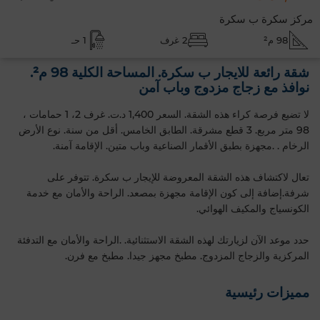
مركز سكرة ب سكرة
98 م²
2 غرف
1 حـ
شقة رائعة للايجار ب سكرة. المساحة الكلية 98 م².
نوافذ مع زجاج مزدوج وباب آمن
لا تضيع فرصة كراء هذه الشقة. السعر 1,400 د.ت. غرف 2، 1 حمامات ،
98 متر مربع. 3 قطع مشرقة. الطابق الخامس. أقل من سنة. نوع الأرض
الرخام . .مجهزة بطبق الأقمار الصناعية وباب متين. الإقامة آمنة.
تعال لاكتشاف هذه الشقة المعروضة للإيجار ب سكرة. تتوفر على
شرفة.إضافة إلى كون الإقامة مجهزة بمصعد. الراحة والأمان مع خدمة
الكونسياج والمكيف الهوائي.
حدد موعد الآن لزيارتك لهذه الشقة الاستثنائية. .الراحة والأمان مع التدفئة
المركزية والزجاج المزدوج. مطبخ مجهز جيدا. مطبخ مع فرن.
مميزات رئيسية