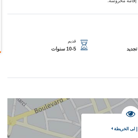
 إقامة محروسة.
قديم
تجديد
10-5 سنوات
إ لى الخريطة