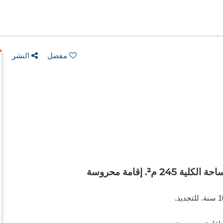
مفضل
النشر
². إقامة محروسة