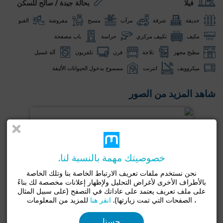
فيلا
بحالة جيدة / صالح للسكن
حديقة
شرفة
مرآب
مسبح
مفروشة
القبو
مكيف
تكييف مركزي
حراسة
باب مصفحة
مطبخ مجهز
ثلاجة
فرن
تلفزيون
آلة غسيل
ميكروويف
انترنت
مسموح بدخول الحيوانات الأليفة
شاهد المزيد من الصور
خصوصيتك مهمة بالنسبة لنا.
نحن نستخدم ملفات تعريف الارتباط الخاصة بنا وتلك الخاصة
بالأطراف الأخرى لأغراض التحليل ولإظهار إعلانات مخصصة لك بناءً
على ملف تعريف يعتمد على عاداتك في التصفح (على سبيل المثال
، الصفحات التي تمت زيارتها).
انقر هنا
للمزيد من المعلومات
حسنا