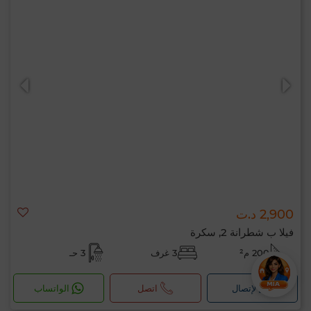
2,900 د.ت
فيلا ب شطرانة 2, سكرة
200 م²
3 غرف
3 حـ
لإتصال
اتصل
الواتساب