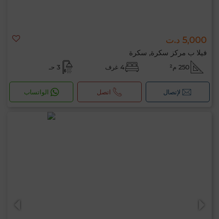
5,000 د.ت
فيلا ب مركز سكرة, سكرة
250 م²
4 غرف
3 حـ
لإتصال
اتصل
الواتساب