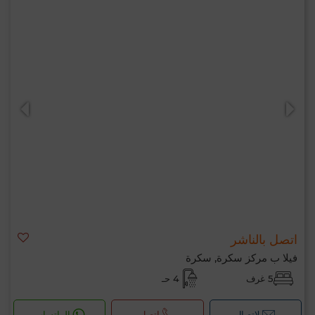
اتصل بالناشر
فيلا ب مركز سكرة, سكرة
5 غرف
4 حـ
لإتصال
اتصل
الواتساب