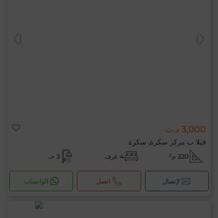
3,000 د.ت
فيلا ب مركز سكرة, سكرة
220 م²
4 غرف
3 حـ
لإتصال
اتصل
الواتساب