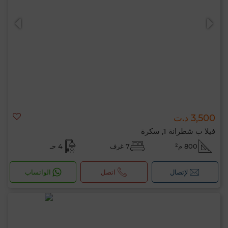
3,500 د.ت
فيلا ب شطرانة 1, سكرة
800 م²
7 غرف
4 حـ
لإتصال
اتصل
الواتساب