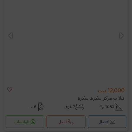
12,000 د.ت
فيلا ب مركز سكرة, سكرة
1050 م²
7 غرف
6 حـ
لإتصال
اتصل
الواتساب