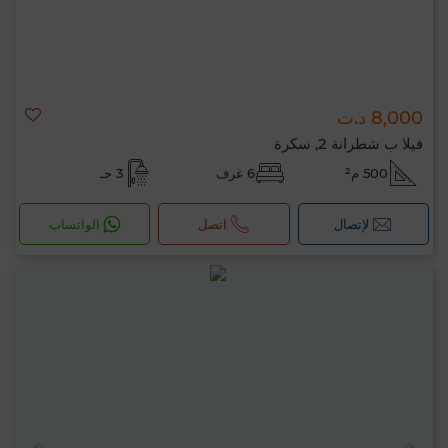
8,000 د.ت
فيلا ب شطرانة 2, سكرة
500 م²
6 غرف
3 حـ
لإتصال
اتصل
الواتساب