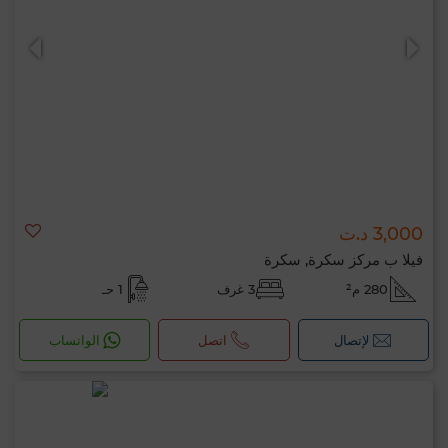
0 / 500
3,000 د.ت
فيلا ب مركز سكرة, سكرة
280 م²
3 غرف
1 حـ
لإتصال
اتصل
الواتساب