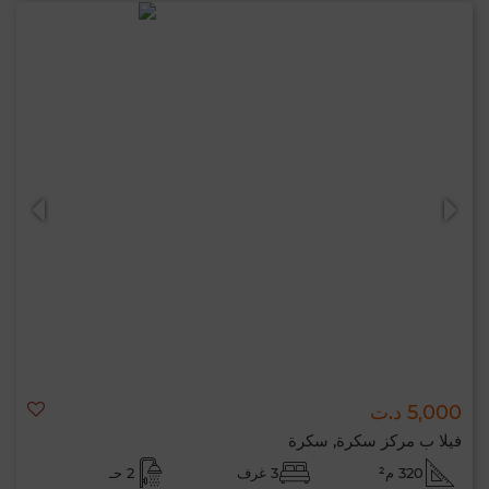
5,000 د.ت
فيلا ب مركز سكرة, سكرة
320 م²
3 غرف
2 حـ