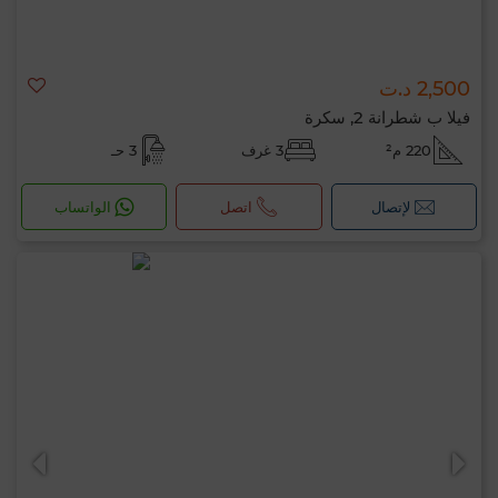
2,500 د.ت
فيلا ب شطرانة 2, سكرة
220 م²
3 غرف
3 حـ
لإتصال
اتصل
الواتساب