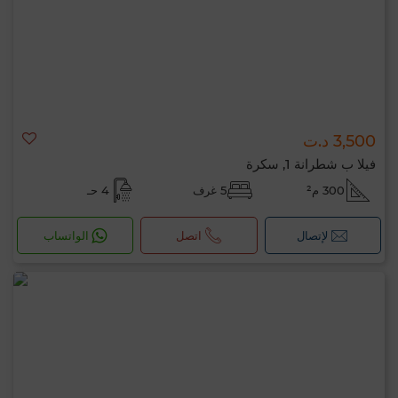
3,500 د.ت
فيلا ب شطرانة 1, سكرة
300 م²
5 غرف
4 حـ
لإتصال
اتصل
الواتساب