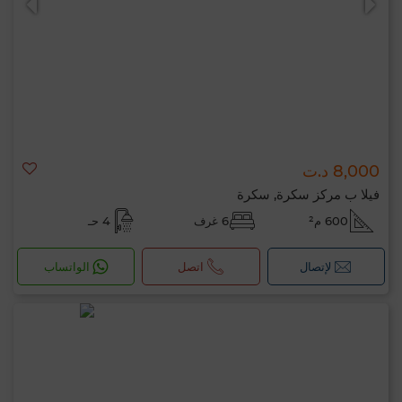
8,000 د.ت
فيلا ب مركز سكرة, سكرة
600 م²
6 غرف
4 حـ
لإتصال
اتصل
الواتساب