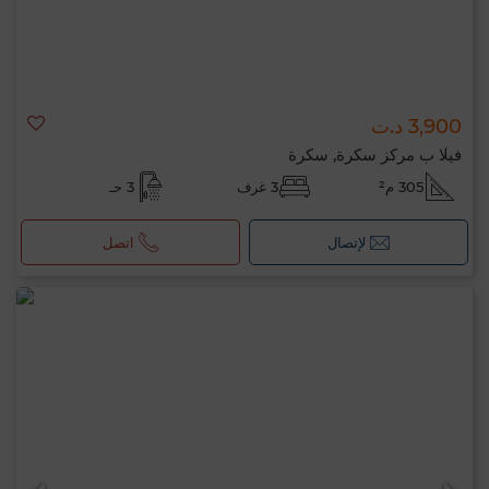
3,900 د.ت
فيلا ب مركز سكرة, سكرة
305 م²
3 غرف
3 حـ
لإتصال
اتصل