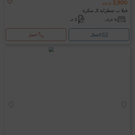
3,900 د.ت
فيلا ب شطرانة 3, سكرة
4 غرف
2 حـ
لإتصال
اتصل