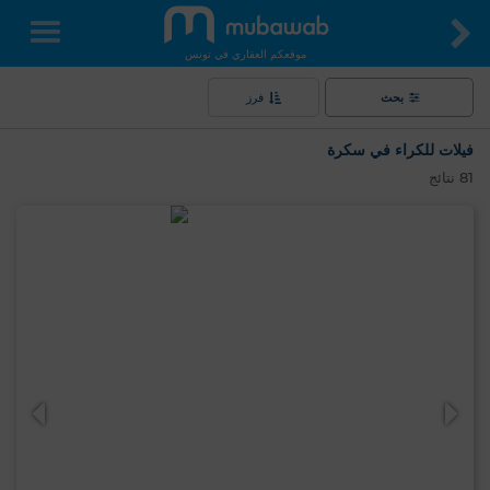
موقعكم العقاري في تونس
بحث
فرز
فيلات للكراء في سكرة
81
نتائج