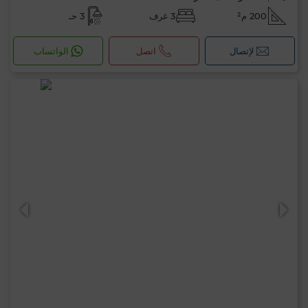
200 م²
3 غرف
3 حـ
لإتصال
اتصل
الواتساب