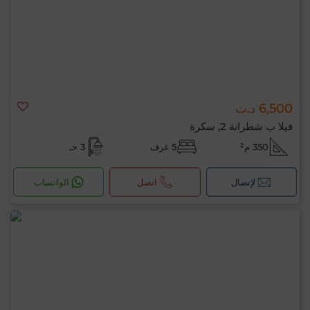
6,500 د.ت
فيلا ب شطرانة 2, سكرة
350 م²
5 غرف
3 حـ
لإتصال
اتصل
الواتساب