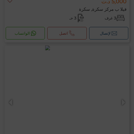
5,000 د.ت
فيلا ب مركز سكرة, سكرة
3 غرف
3 حـ
لإتصال
اتصل
الواتساب