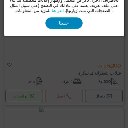
بالأطراف الأخرى لأغراض التحليل ولإظهار إعلانات مخصصة لك بناءً
على ملف تعريف يعتمد على عاداتك في التصفح (على سبيل المثال
، الصفحات التي تمت زيارتها).
انقر هنا
للمزيد من المعلومات
حسنا
5,200 د.ت
فيلا ب شطرانة 2, سكرة
300 م²
4 غرف
4 حـ
لإتصال
اتصل
الواتساب