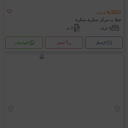
4,500 د.ت
فيلا ب مركز سكرة, سكرة
3 غرف
2 حـ
لإتصال
اتصل
الواتساب
مرحبًا، أنا MIA. ما المعيار الذي ترغب في تطبيقه
الآن؟