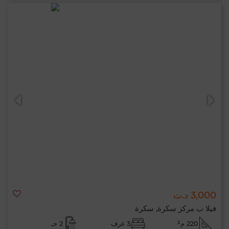
3,000 د.ت
فيلا ب مركز سكرة, سكرة
220 م²
3 غرف
2 حـ