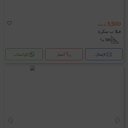
3,500 د.ت
فيلا ب سكرة
185 م²
لإتصال
اتصل
الواتساب