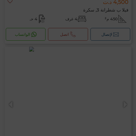
4,500 د.ت
فيلا ب شطرانة 3, سكرة
450 م²
4 غرف
4 حـ
لإتصال
اتصل
الواتساب