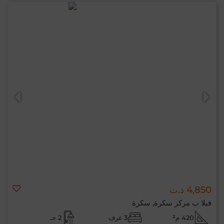
4,850 د.ت
فيلا ب مركز سكرة, سكرة
420 م²
3 غرف
2 حـ