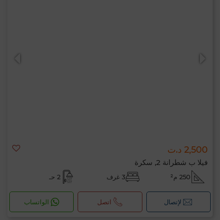
2,500 د.ت
فيلا ب شطرانة 2, سكرة
250 م²
3 غرف
2 حـ
لإتصال
اتصل
الواتساب