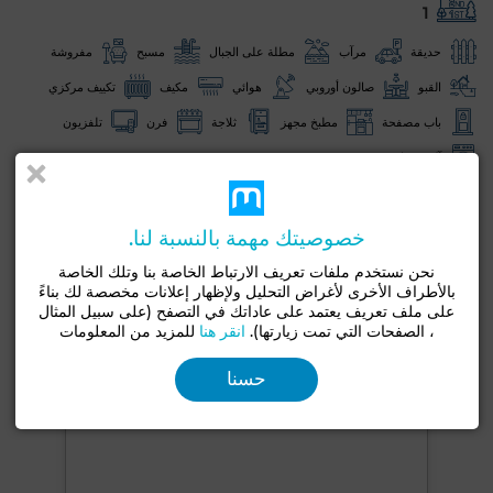
1
حديقة
مرآب
مطلة على الجبال
مسبح
مفروشة
القبو
صالون أوروبي
هوائي
مكيف
تكييف مركزي
باب مصفحة
مطبخ مجهز
ثلاجة
فرن
تلفزيون
آلة غسيل
شاهد المزيد من الصور
خصوصيتك مهمة بالنسبة لنا.
نحن نستخدم ملفات تعريف الارتباط الخاصة بنا وتلك الخاصة
بالأطراف الأخرى لأغراض التحليل ولإظهار إعلانات مخصصة لك بناءً
على ملف تعريف يعتمد على عاداتك في التصفح (على سبيل المثال
، الصفحات التي تمت زيارتها).
انقر هنا
للمزيد من المعلومات
حسنا