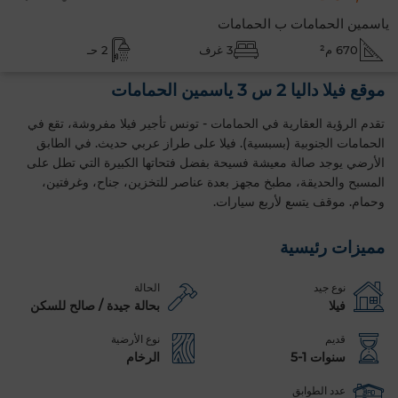
ياسمين الحمامات ب الحمامات
670 م²
3 غرف
2 حـ
موقع فيلا داليا 2 س 3 ياسمين الحمامات
تقدم الرؤية العقارية في الحمامات - تونس تأجير فيلا مفروشة، تقع في
الحمامات الجنوبية (بسبسية). فيلا على طراز عربي حديث. في الطابق
الأرضي يوجد صالة معيشة فسيحة بفضل فتحاتها الكبيرة التي تطل على
المسبح والحديقة، مطبخ مجهز بعدة عناصر للتخزين، جناح، وغرفتين،
وحمام. موقف يتسع لأربع سيارات.
مميزات رئيسية
نوع جيد
الحالة
فيلا
بحالة جيدة / صالح للسكن
قديم
نوع الأرضية
سنوات 1-5
الرخام
عدد الطوابق