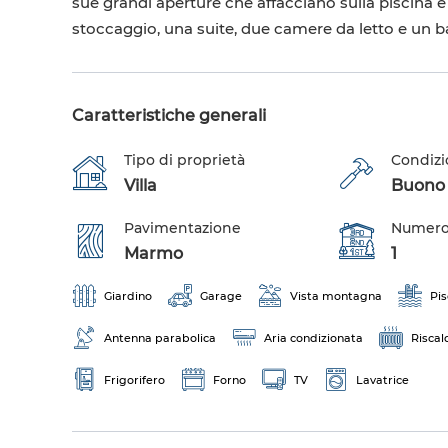
sue grandi aperture che affacciano sulla piscina e 
stoccaggio, una suite, due camere da letto e un 
Caratteristiche generali
Tipo di proprietà
Condizi
Villa
Buono s
Pavimentazione
Numero 
Marmo
1
Giardino
Garage
Vista montagna
Pis
Antenna parabolica
Aria condizionata
Risca
Frigorifero
Forno
TV
Lavatrice