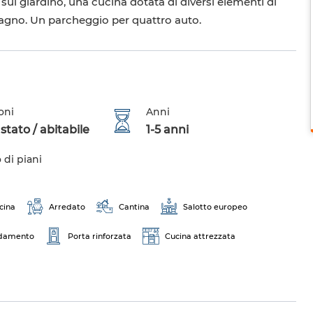
sul giardino, una cucina dotata di diversi elementi di
bagno. Un parcheggio per quattro auto.
oni
Anni
tato / abitabile
1-5 anni
di piani
cina
Arredato
Cantina
Salotto europeo
ldamento
Porta rinforzata
Cucina attrezzata