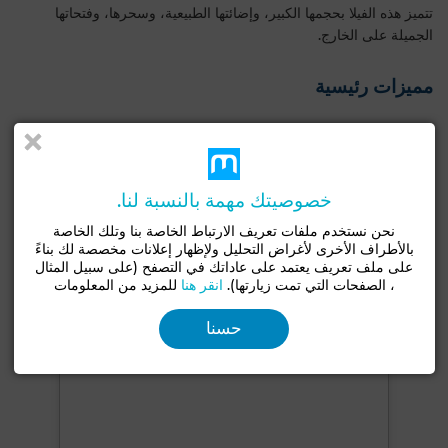
تتميز هذه الفيلا بحجمها الكبير، وإضائتها الطبيعية، وسحرها، وفتحاتها
الجميلة على الخارج.
مميزات رئيسية
نوع جيد
الحالة
فيلا
بحالة جيدة / صالح للسكن
حديقة
مرآب
القبو
مكيف
تكييف مركزي
خصوصيتك مهمة بالنسبة لنا.
نحن نستخدم ملفات تعريف الارتباط الخاصة بنا وتلك الخاصة
شاهد المزيد من الصور
بالأطراف الأخرى لأغراض التحليل ولإظهار إعلانات مخصصة لك بناءً
على ملف تعريف يعتمد على عاداتك في التصفح (على سبيل المثال
، الصفحات التي تمت زيارتها).
انقر هنا
للمزيد من المعلومات
حسنا