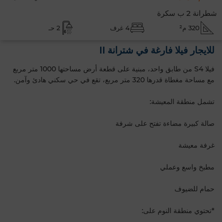
شطرانة 2 ب سكرة
320 م²
4 غرف
2 حـ
للايجار فيلا فارغة في شترانة II
فيلا S4 من طابق واحد، مبنية على قطعة أرض مساحتها 1000 متر مربع
مع مساحة مغطاة قدرها 320 متر مربع، تقع في حي سكني هادئ وآمن.
تشمل منطقة المعيشة:
صالة كبيرة مضاءة تفتح على شرفة
غرفة معيشة
مطبخ واسع وعملي
حمام للضيوف
*تحتوي منطقة النوم على: