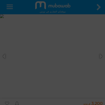
موقعكم العقاري في تونس
3,200 د.ت