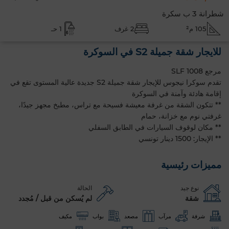
شطرانة 3 ب سكرة
105 م²
2 غرف
1 حـ
للايجار شقة جميلة S2 في السوكرة
مرجع SLF 1008
تقدم سوكرا نيجوس للإيجار شقة جميلة S2 جديدة عالية المستوى تقع في
إقامة هادئة وآمنة في السوكرة
** تتكون الشقة من غرفة معيشة فسيحة مع تراس، مطبخ مجهز جيدًا،
غرفتي نوم مع خزانة، حمام
** مكان لوقوف السيارات في الطابق السفلي
** الإيجار: 1500 دينار تونسي
مميزات رئيسية
نوع جيد
الحالة
شقة
لم يُسكن من قبل / مُجدد
شرفة
مرآب
مصعد
بواب
مكيف