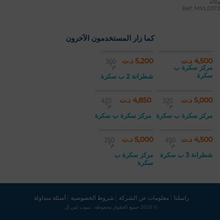
وكالة
Réf: MVL0372
كما زار المستخدمون الآخرون
4,500 د.ت
5,200 د.ت
300
م²
مركز سكرة ب
سكرة
شطرانة 2 ب سكرة
5,000 د.ت
4,850 د.ت
420
320
م²
م²
مركز سكرة ب سكرة
مركز سكرة ب سكرة
4,500 د.ت
5,000 د.ت
250
450
م²
م²
شطرانة 3 ب سكرة
مركز سكرة ب
سكرة
راسلنا
معلومات عن الشركة
شروط الخصوصية
أسئلة متداولة
© 2026 جميع الحقوق محفوظة . مبوب إس إل.