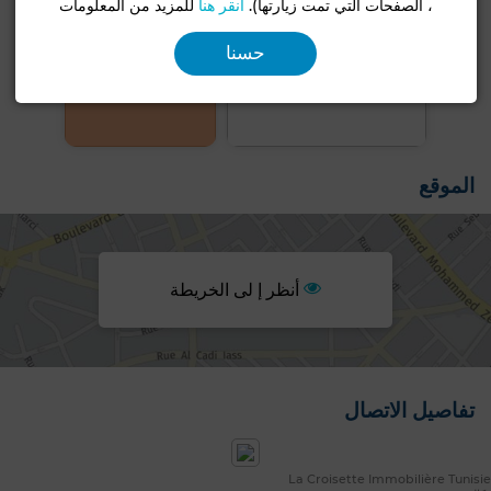
، الصفحات التي تمت زيارتها).
انقر هنا
للمزيد من المعلومات
حسنا
+4 صور
الموقع
أنظر إ لى الخريطة
تفاصيل الاتصال
La Croisette Immobilière Tunisie