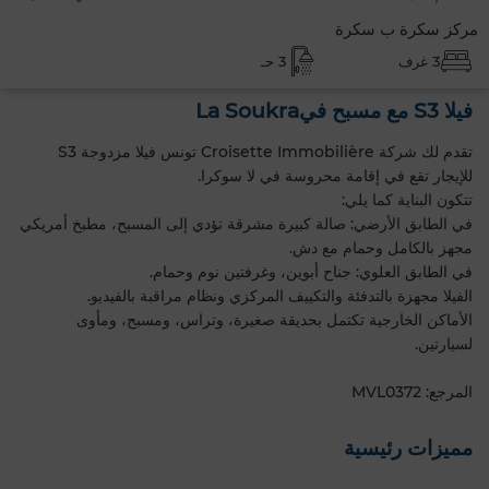
مركز سكرة ب سكرة
3 غرف
3 حـ
فيلا S3 مع مسبح فيLa Soukra
تقدم لك شركة Croisette Immobilière تونس فيلا مزدوجة S3
للإيجار تقع في إقامة محروسة في لا سوكرا.
تتكون البناية كما يلي:
في الطابق الأرضي: صالة كبيرة مشرقة تؤدي إلى المسبح، مطبخ أمريكي
مجهز بالكامل وحمام مع دش.
في الطابق العلوي: جناح أبوين، وغرفتين نوم وحمام.
الفيلا مجهزة بالتدفئة والتكييف المركزي ونظام مراقبة بالفيديو.
الأماكن الخارجية تكتمل بحديقة صغيرة، وتراس، ومسبح، ومأوى
لسيارتين.
المرجع: MVL0372
مميزات رئيسية