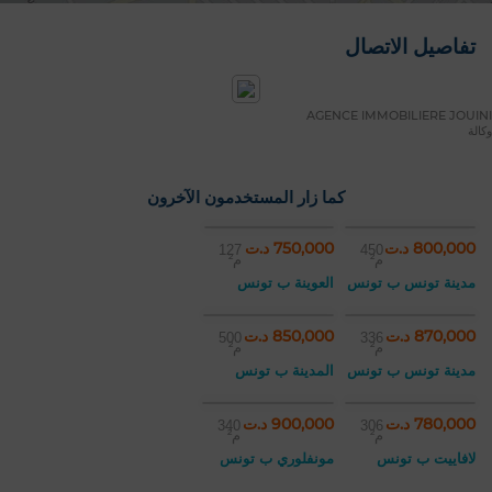
تفاصيل الاتصال
AGENCE IMMOBILIERE JOUINI
وكالة
كما زار المستخدمون الآخرون
800,000 د.ت
750,000 د.ت
127
450
م²
م²
مدينة تونس ب تونس
العوينة ب تونس
870,000 د.ت
850,000 د.ت
500
336
م²
م²
مدينة تونس ب تونس
المدينة ب تونس
780,000 د.ت
900,000 د.ت
340
306
م²
م²
لافاييت ب تونس
مونفلوري ب تونس