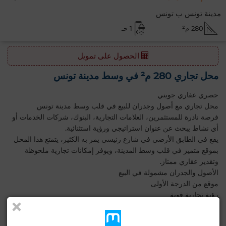
مدينة تونس ب تونس
280 م²
1 حـ
الحصول على تمويل
محل تجاري 280 م² في وسط مدينة تونس
حصري عقاري جويني
محل تجاري مع أصول وجدران للبيع في قلب وسط مدينة تونس
فرصة نادرة للمستثمرين، العلامات التجارية، البنوك، شركات الخدمات أو
أي نشاط يبحث عن عنوان استراتيجي ورؤية استثنائية.
يقع في الطابق الأرضي في شارع رئيسي يمر به الكثير، يتمتع هذا المحل
بموقع متميز في قلب وسط المدينة، ويوفر إمكانات تجارية ملحوظة
وتقدير عقاري ممتاز.
الأصول والجدران مشمولة في البيع
موقع من الدرجة الأولى
رؤية تجارية قوية
وثائق وحالة قانونية سليمة
تناسب مختلف الأنشطة المهنية والتجارية