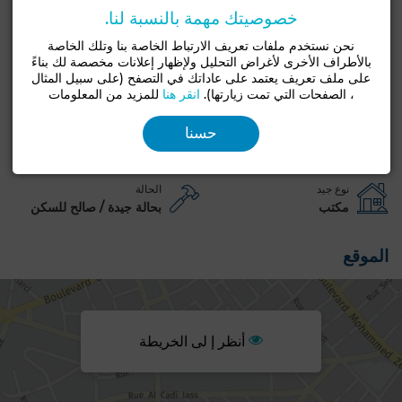
المساحة الكلية: 280 م²
خصوصيتك مهمة بالنسبة لنا.
السعر المطلوب: 840,000 دينار
استثمر في أحد أكثر القطاعات ديناميكية وطلبًا في العاصمة واستفد من
نحن نستخدم ملفات تعريف الارتباط الخاصة بنا وتلك الخاصة
بالأطراف الأخرى لأغراض التحليل ولإظهار إعلانات مخصصة لك بناءً
موقع يضمن رؤية، وإمكانية الوصول، وربحية.
على ملف تعريف يعتمد على عاداتك في التصفح (على سبيل المثال
لمزيد من المعلومات أو لترتيب زيارة، اتصل بوكالة العقارات جويني.
، الصفحات التي تمت زيارتها).
انقر هنا
للمزيد من المعلومات
حسنا
مميزات رئيسية
نوع جيد
الحالة
مكتب
بحالة جيدة / صالح للسكن
الموقع
أنظر إ لى الخريطة